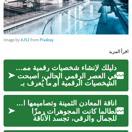
Image by
AJS1
from
Pixabay
اقرأ المزيد
دليلك لإنشاء شخصيات رقمية مميزة
في العصر الرقمي الحالي، أصبحت
الشخصيات الرقمية أو ما يُعرف بـ
"الأفاتار" جزءًا لا يتجزأ من هويتنا
على الإنترنت. سواء ...
أناقة المعادن الثمينة وتصاميمها الفاخرة
لطالما كانت المجوهرات رمزًا
للجمال والرقي، تجسد الأناقة
الخالدة وتضيف لمسة من الفخامة