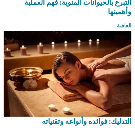
التبرع بالحيوانات المنوية: فهم العملية
وأهميتها
العافية
التدليك: فوائده وأنواعه وتقنياته