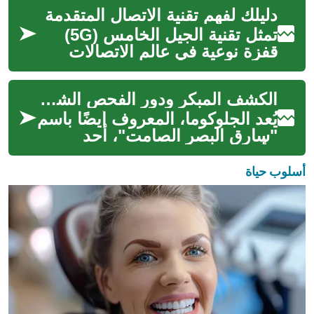
إلى أي إطلالة. منذ آلاف السنين،...
دليلك لفهم تقنية الاتصال المتقدمة
تمثل تقنية الجيل الخامس (5G)
قفزة نوعية في عالم الاتصالات
اللاسلكية، حيث تتجاوز مجرد
تحسين سرعات الإنترنت لتقدم
الكشف المبكر ودور الفحص الشامل
بُعدً...
يُعد الجلوكوما، المعروف أيضًا باسم
"سارق البصر الصامت"، أحد
الأسباب الرئيسية للعمى الذي
يمكن الوقاية منه عالميًا. غال...
أسلوب حياة