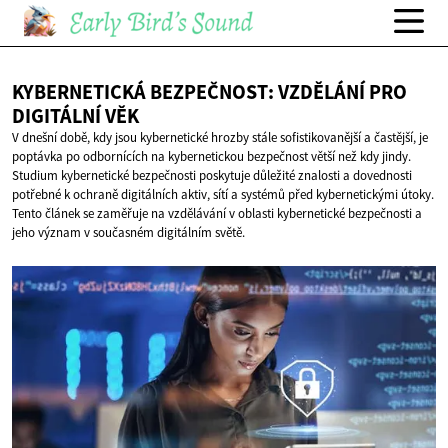
KYBERNETICKÁ BEZPEČNOST: VZDĚLÁNÍ PRO
DIGITÁLNÍ VĚK
V dnešní době, kdy jsou kybernetické hrozby stále sofistikovanější a častější, je
poptávka po odbornících na kybernetickou bezpečnost větší než kdy jindy.
Studium kybernetické bezpečnosti poskytuje důležité znalosti a dovednosti
potřebné k ochraně digitálních aktiv, sítí a systémů před kybernetickými útoky.
Tento článek se zaměřuje na vzdělávání v oblasti kybernetické bezpečnosti a
jeho význam v současném digitálním světě.