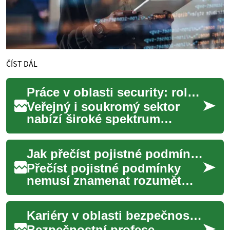
ČÍST DÁL
Práce v oblasti security: role, vzdělání a výcvik
Veřejný i soukromý sektor
nabízí široké spektrum
pracovních příležitostí v
oblasti security, od fyzické
Jak přečíst pojistné podmínky bez právního vzdělání
ochrany až po...
Přečíst pojistné podmínky
nemusí znamenat rozumět
každému právnímu výrazu.
Tento text vás provede
Kariéry v oblasti bezpečnosti: role a vzdělání
praktickými kroky, ...
Bezpečnostní profese