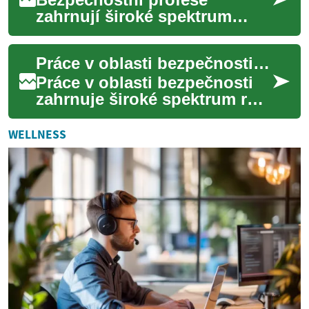
zahrnují široké spektrum
činností od fyzické ochrany
majetku po analýzu rizik v
Práce v oblasti bezpečnosti a kybernetické bezpečnosti
digitálním prost...
Práce v oblasti bezpečnosti
zahrnuje široké spektrum rolí
od fyzické ochrany osob a
majetku po ochranu
WELLNESS
digitálních sy...