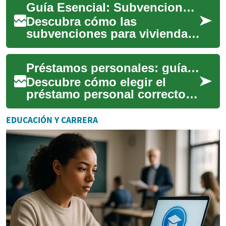
Guía Esencial: Subvenciones para Vivienda Asequible
las moda...
Descubra cómo las
subvenciones para vivienda
pueden abrir puertas a
hogares accesibles y
Préstamos personales: guía esencial para decisiones financieras
seguros. Esta guía completa
...
Descubre cómo elegir el
préstamo personal correcto:
requisitos, tipos de interés,
costos reales (CAT) y una
EDUCACIÓN Y CARRERA
comparati...