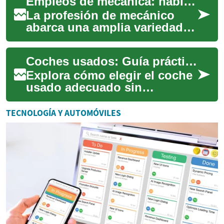
Empleos de mecánica: habilidades, tendencias y oportunidades
confiable a un prec...
La profesión de mecánico
abarca una amplia variedad
de tareas relacionadas con el
mantenimiento y la
Coches usados: Guía práctica para comprar con confianza
reparación de ve...
Explora cómo elegir el coche
usado adecuado sin
sorpresas: desde opciones
de financiación y cómo
TECNOLOGÍA Y AUTOMÓVILES
mejorar tu crédito, ...