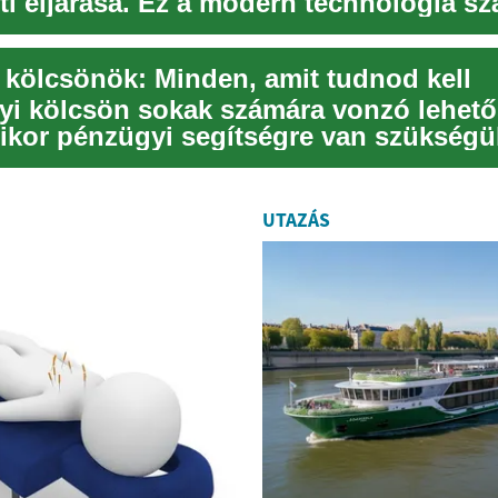
ti eljárása. Ez a modern technológia s
émára k...
 kölcsönök: Minden, amit tudnod kell
yi kölcsön sokak számára vonzó lehet
mikor pénzügyi segítségre van szükségü
hitel...
UTAZÁS