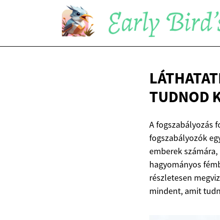
LÁTHATAT
TUDNOD 
A fogszabályozás f
fogszabályozók egy
emberek számára, h
hagyományos fémbra
részletesen megviz
mindent, amit tudn