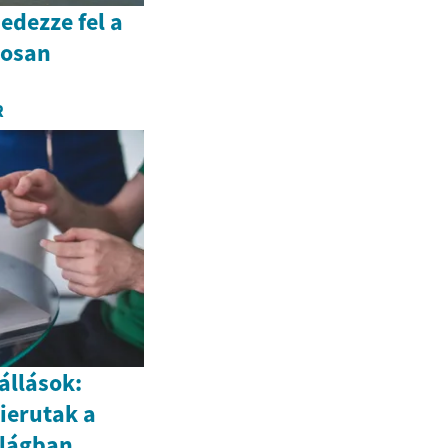
edezze fel a
usosan
R
állások:
ierutak a
ilágban