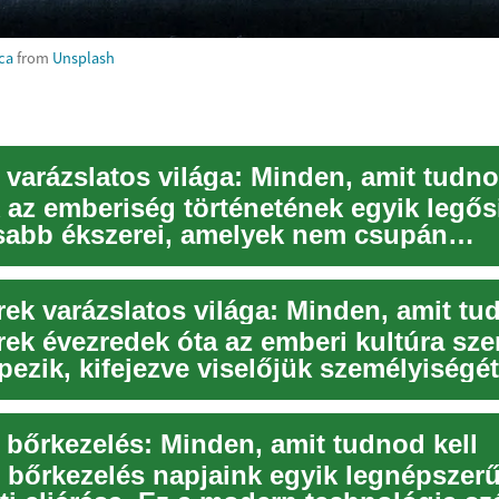
ca
from
Unsplash
 varázslatos világa: Minden, amit tudno
 az emberiség történetének egyik legős
sabb ékszerei, amelyek nem csupán
emként szolgá...
ek varázslatos világa: Minden, amit tu
rek évezredek óta az emberi kultúra sze
pezik, kifejezve viselőjük személyiségét
i stá...
s bőrkezelés: Minden, amit tudnod kell
s bőrkezelés napjaink egyik legnépszer