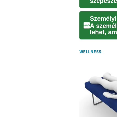
szépésze
bőrprobl
Személyi
A személ
lehet, a
rugalmas 
WELLNESS