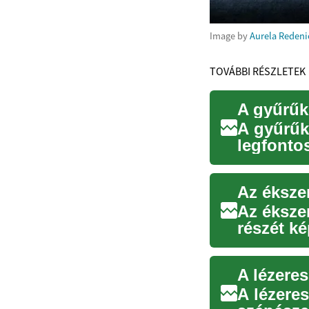
Image by
Aurela Redeni
TOVÁBBI RÉSZLETEK
A gyűrűk
A gyűrűk
legfonto
díszítőel
Az ékszer
Az éksze
részét ké
társadalm
A lézere
A lézere