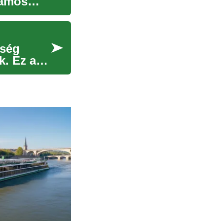
zámos
őség
k. Ez a