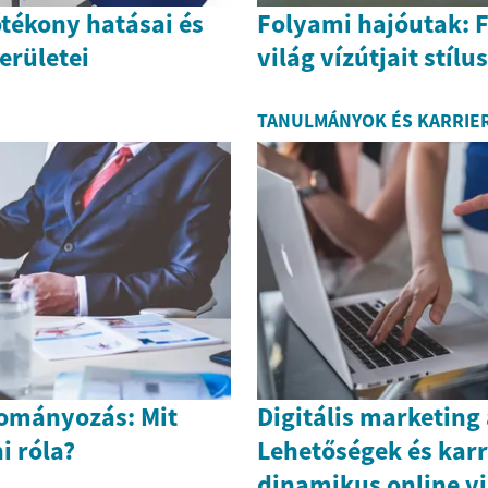
tékony hatásai és
Folyami hajóutak: F
erületei
világ vízútjait stíl
TANULMÁNYOK ÉS KARRIE
mányozás: Mit
Digitális marketing 
i róla?
Lehetőségek és karr
dinamikus online v