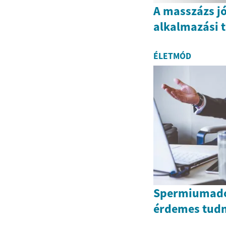
A masszázs jó
alkalmazási t
ÉLETMÓD
Spermiumado
érdemes tudn