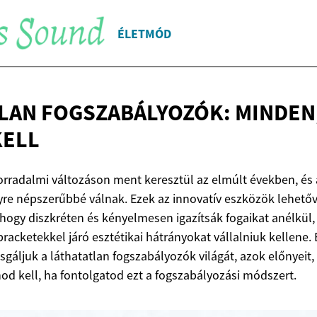
ÉLETMÓD
LAN FOGSZABÁLYOZÓK: MINDEN,
KELL
orradalmi változáson ment keresztül az elmúlt években, és 
re népszerűbbé válnak. Ezek az innovatív eszközök lehetőv
ogy diszkréten és kényelmesen igazítsák fogaikat anélkül,
cketekkel járó esztétikai hátrányokat vállalniuk kellene.
sgáljuk a láthatatlan fogszabályozók világát, azok előnyeit
od kell, ha fontolgatod ezt a fogszabályozási módszert.