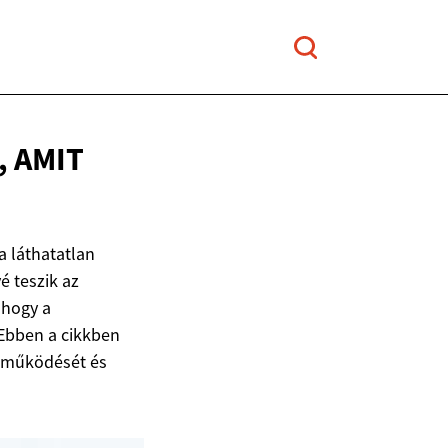
 AMIT
a láthatatlan
é teszik az
 hogy a
 Ebben a cikkben
, működését és