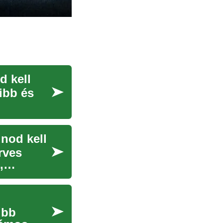
d kell
ibb és
dnod kell
rves
,
űbb