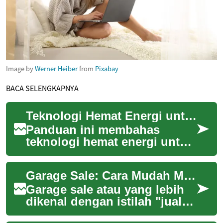
Image by
Werner Heiber
from
Pixabay
BACA SELENGKAPNYA
Teknologi Hemat Energi untuk Pengeringan Pakaian: Apa yang Perlu Diketahui
Panduan ini membahas
teknologi hemat energi untuk
pengeringan pakaian,
termasuk prinsip kerja heat
Garage Sale: Cara Mudah Menjual Barang Bekas dan Mendapatkan Uang Tambahan
pump dan kondensor...
Garage sale atau yang lebih
dikenal dengan istilah "jualan
garasi" di Indonesia adalah