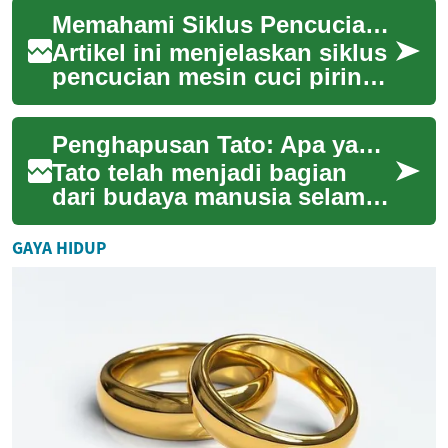
cara praktis untuk menjual
Memahami Siklus Pencucian: Mode dan Pengaturan yang Perlu Diketahui
bar...
Artikel ini menjelaskan siklus
pencucian mesin cuci piring,
termasuk mode umum,
pengaturan yang
Penghapusan Tato: Apa yang Perlu Anda Ketahui
memengaruhi energy da...
Tato telah menjadi bagian
dari budaya manusia selama
ribuan tahun, namun tidak
semua orang ingin
GAYA HIDUP
mempertahankan tato ...