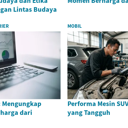
daya dan Etika
Momen Berharga d
gan Lintas Budaya
RIER
MOBIL
a: Mengungkap
Performa Mesin SU
harga dari
yang Tangguh