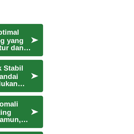
ptimal
ung yang
tur dan
 Stabil
tandai
lukan
omali
ting
Namun,