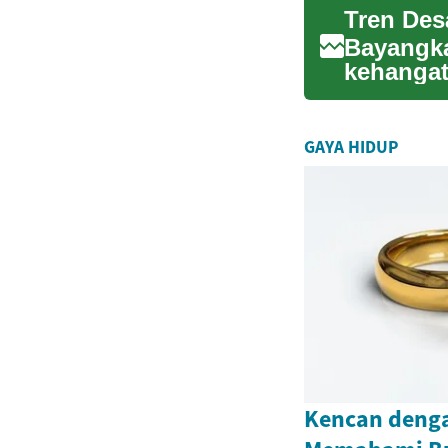
Bayangk
kehangat
yang tak 
GAYA HIDUP
Kencan denga