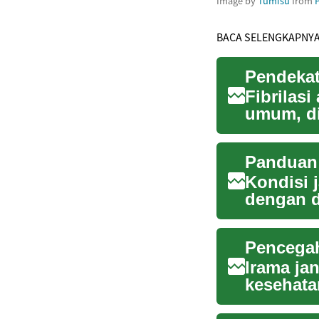
Image by
Tumisu
from
BACA SELENGKAPNY
Pendekat
Fibrilasi
umum, di
serin...
Panduan 
Kondisi j
dengan d
perhatian
Pencega
Irama ja
kesehata
jutaan or