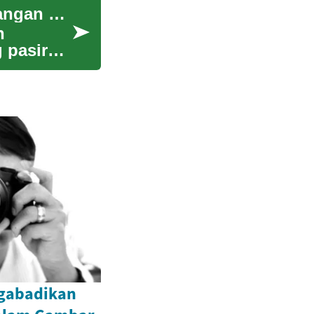
Tren Desain Interior Bernapaskan Gurun: Ketenangan Padang Pasir dalam Rumah Modern
n
 pasir
ngabadikan