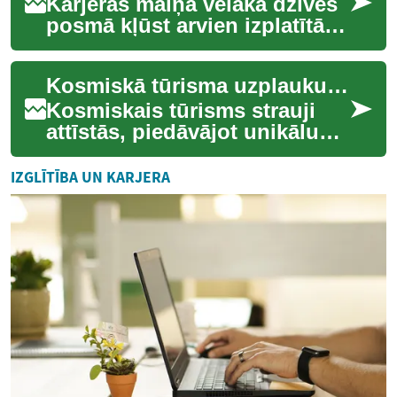
Karjeras maiņa vēlākā dzīves
posmā kļūst arvien izplatītāka
parādība mūsdienu darba
tirgū. Šī tendence atspoguļo
Kosmiskā tūrisma uzplaukums: Jaunā ceļojumu robežu
main...
Kosmiskais tūrisms strauji
attīstās, piedāvājot unikālu
iespēju piedzīvot Visuma
brīnumus. Šis inovatīvais
IZGLĪTĪBA UN KARJERA
ceļojumu v...