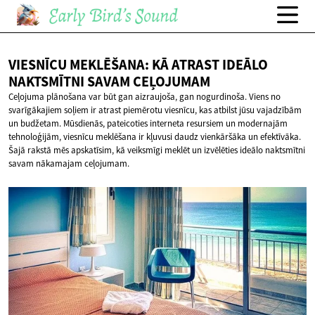
VIESNĪCU MEKLĒŠANA: KĀ ATRAST IDEĀLO
NAKTSMĪTNI
SAVAM CEĻOJUMAM
Ceļojuma plānošana var būt gan aizraujoša, gan nogurdinoša. Viens no
svarīgākajiem soļiem ir atrast piemērotu viesnīcu, kas atbilst jūsu vajadzībām
un budžetam. Mūsdienās, pateicoties interneta resursiem un modernajām
tehnoloģijām, viesnīcu meklēšana ir kļuvusi daudz vienkāršāka un efektīvāka.
Šajā rakstā mēs apskatīsim, kā veiksmīgi meklēt un izvēlēties ideālo naktsmītni
savam nākamajam ceļojumam.