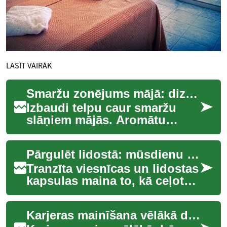
LASĪT VAIRĀK
Smaržu zonējums mājā: dizains caur aromātu slāņiem
Izbaudi telpu caur smaržu
slāņiem mājās. Aromātu
dizains var pilnībā mainīt
telpas raksturu, noskaņu un
Pārgulēt lidostā: mūsdienu tranzīta viesnīcu fenomens
pat atmiņu sa...
Tranzīta viesnīcas un lidostas
kapsulas maina to, kā ceļotāji
pārdzīvo ilgus pārsēšanās
laikus. Šī evolūcija apvieno ...
Karjeras mainīšana vēlākā dzīves posmā: Jaunu iespēju atklāšana