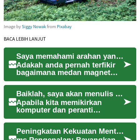
Image by
Siggy Nowak
from
Pixabay
BACA LEBIH LANJUT
Saya memahami arahan yang diberikan dan akan menulis artikel dalam bahasa Melayu mengikut garis panduan yang ditetapkan. Berikut adalah artikel tersebut:
Adakah anda pernah terfikir
bagaimana medan magnet
boleh mempengaruhi
kesihatan kita? Bayangkan
Baiklah, saya akan menulis artikel dalam bahasa Melayu mengikut garis panduan yang diberikan:
satu kaedah rawatan y...
Apabila kita memikirkan
komputer dan peranti
elektronik, salah satu cabaran
utama yang sering dihadapi
Peningkatan Kekuatan Mental dalam Sukan Bola Jaring
ialah pengurus...
ms Pengenalan: Bayangkan