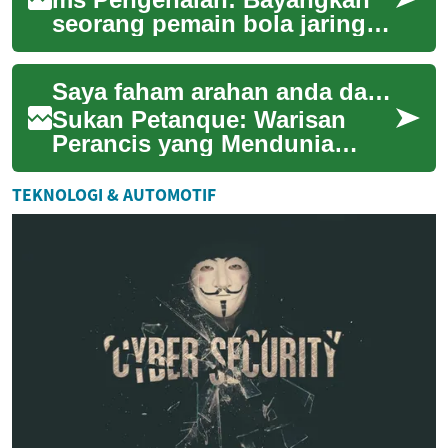
seorang pemain bola jaring
yang berdiri di garisan gol,
saat-saat terakhir perlawanan.
Saya faham arahan anda dan akan menulis artikel dalam bahasa Melayu mengikut garis panduan yang diberikan. Berikut adalah artikel tersebut:
Tekan...
Sukan Petanque: Warisan
Perancis yang Mendunia
Petanque, permainan bola
besi tradisional Perancis, kini
TEKNOLOGI & AUTOMOTIF
semakin menda...