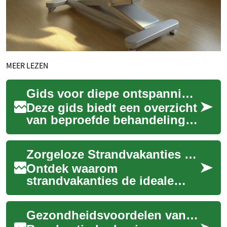
MEER LEZEN
Gids voor diepe ontspanning: behandelingen en technieken
Deze gids biedt een overzicht
van beproefde behandelingen
en technieken voor diepe
ontspanning, van massage en
Zorgeloze Strandvakanties voor Senioren: Zon, Zee en Ontspanning
aromat...
Ontdek waarom
strandvakanties de ideale
keuze zijn voor senioren die
verlangen naar rust,
Gezondheidsvoordelen van regelmatig baden
gezondheid en avontuur.