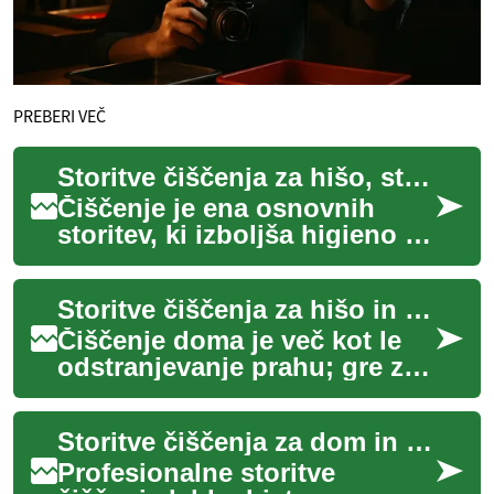
PREBERI VEČ
Storitve čiščenja za hišo, stanovanje in dom
Čiščenje je ena osnovnih
storitev, ki izboljša higieno in
udobje bivanja. Ne glede na
to, ali gre za redno
Storitve čiščenja za hišo in stanovanje
vzdrževanj...
Čiščenje doma je več kot le
odstranjevanje prahu; gre za
vzdrževanje zdravega in
funkcionalnega bivalnega
Storitve čiščenja za dom in stanovanje: praktičen vodnik
okolja. Pro...
Profesionalne storitve