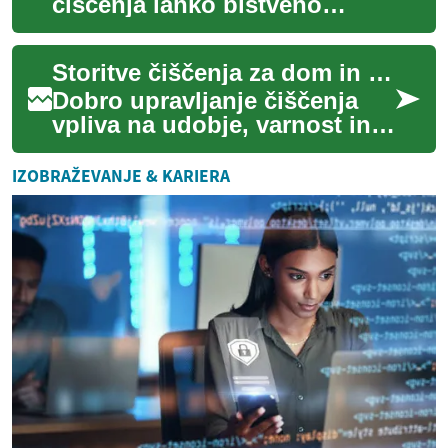
čiščenja lahko bistveno
olajšajo vzdrževanje čistega
in urejenega doma ali
Storitve čiščenja za dom in stanovanje
stanovanja, še pose...
Dobro upravljanje čiščenja
vpliva na udobje, varnost in
vzdrževanje vrednosti
prostora. Storitve čiščenja so
IZOBRAŽEVANJE & KARIERA
lahko re...