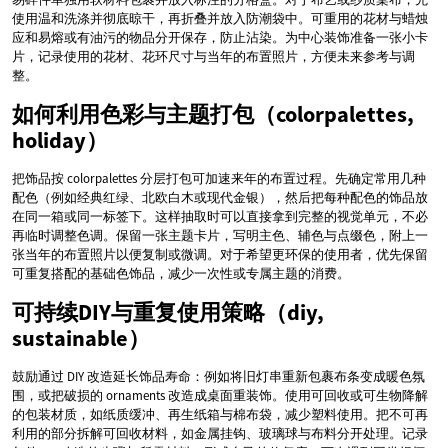
使用温和洗涤并彻底晾干，再折叠并放入防潮袋中。可重用的花材与蜡烛
应和易熔或有油污的物品分开保存，防止沾染。为中心装饰准备一张小卡
片，记录使用的花材、花环尺寸与当年的布置照片，方便未来参考与调
整。
如何利用色彩与主题打包（colorpalettes,
holiday）
把饰品按 colorpalettes 分层打包可加速来年的布置过程。先确定常用几种
配色（例如经典红绿、北欧白木或现代金银），然后把每种配色的饰品放
在同一箱或同一标签下。这样抽取时可以直接拿到完整的视觉单元，不必
再临时调整色调。保留一张主题卡片，写明主色、辅色与点缀色，附上一
张当年的布置照片以便复制或微调。对于希望更环保的使用者，优先保留
可重复搭配的基础色饰品，减少一次性或专属主题的消费。
可持续DIY与重复使用策略（diy,
sustainable）
鼓励通过 DIY 改造延长饰品寿命：例如将旧灯串重新包裹布条变成暖色氛
围，或把破损的 ornaments 改造成桌面重装饰。使用可回收或可生物降解
的包装材质，如纸质缓冲、再生纸箱与棉布袋，减少塑料使用。把不可再
利用的部分拆解可回收材料，如金属挂钩、玻璃球与布料分开处理。记录