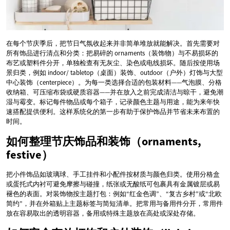
在每个节庆季后，把节日气氛收起来并非简单堆放就能解决。首先需要对
所有饰品进行清点和分类：把易碎的 ornaments（装饰物）与不易损坏的
布艺或塑料件分开，单独检查有无灰尘、染色或电线损坏。随后按使用场
景归类，例如 indoor/ tabletop（桌面）装饰、outdoor（户外）灯饰与大型
中心装饰（centerpiece）。为每一类选择合适的包装材料——气泡膜、分格
收纳箱、可压缩布袋或硬质容器——并在放入之前完成清洁与晾干，避免潮
湿与霉变。标记每件物品或每个箱子，记录颜色主题与用途，能为来年快
速搭配提供便利。这样系统化的第一步有助于保护饰品并节省未来布置的
时间。
如何整理节庆饰品和装饰（ornaments,
festive）
把小件饰品如玻璃球、手工挂件和小配件按材质与颜色归类。使用分格盒
或蛋托式内衬可避免摩擦与碰撞，纸张或无酸纸可包裹具有金属镀层或易
褪色的表面。对装饰物按主题打包：例如“红金色调”、“复古乡村”或“北欧
简约”，并在外箱贴上主题标签与简短清单。把常用与备用件分开，常用件
放在容易取出的透明容器，备用或特殊主题放在高处或深处存储。