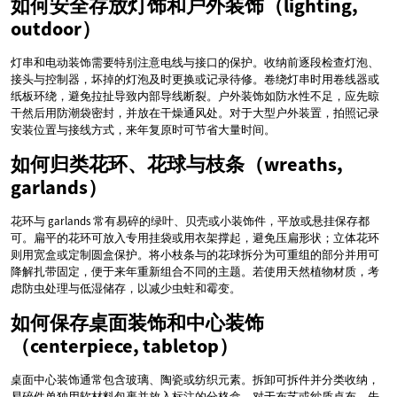
如何安全存放灯饰和户外装饰（lighting,
outdoor）
灯串和电动装饰需要特别注意电线与接口的保护。收纳前逐段检查灯泡、
接头与控制器，坏掉的灯泡及时更换或记录待修。卷绕灯串时用卷线器或
纸板环绕，避免拉扯导致内部导线断裂。户外装饰如防水性不足，应先晾
干然后用防潮袋密封，并放在干燥通风处。对于大型户外装置，拍照记录
安装位置与接线方式，来年复原时可节省大量时间。
如何归类花环、花球与枝条（wreaths,
garlands）
花环与 garlands 常有易碎的绿叶、贝壳或小装饰件，平放或悬挂保存都
可。扁平的花环可放入专用挂袋或用衣架撑起，避免压扁形状；立体花环
则用宽盒或定制圆盒保护。将小枝条与的花球拆分为可重组的部分并用可
降解扎带固定，便于来年重新组合不同的主题。若使用天然植物材质，考
虑防虫处理与低湿储存，以减少虫蛀和霉变。
如何保存桌面装饰和中心装饰
（centerpiece, tabletop）
桌面中心装饰通常包含玻璃、陶瓷或纺织元素。拆卸可拆件并分类收纳，
易碎件单独用软材料包裹并放入标注的分格盒。对于布艺或纱质桌布，先