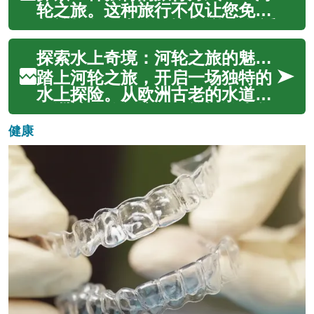
文将带您深入了解如何选择最适
轮之旅。这种旅行不仅让您免去
合的河轮旅程，比较不同公司的
频繁打包行李的烦恼,还能在舒适
服务与价格，...
的环境中欣赏沿岸风光。从欧洲
探索水上奇境：河轮之旅的魅力与精髓
的多瑙河到亚洲的湄公河,再到美
洲的密西西比河,每条河流都有其
踏上河轮之旅，开启一场独特的
独特的魅力。河轮旅行将舒适与
水上探险。从欧洲古老的水道到
冒险完美结合,让您在豪华船舱中
亚洲神秘的河流，河轮旅游为您
休...
呈现世界最迷人的风景。体验舒
健康
适住宿、品尝精致美食、感受多
元文化，无需频繁更换酒店，轻
松游览多个目的地。慢节奏的航
行让您有机会深入了解沿岸风土
人情，欣赏...