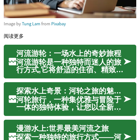
Image by
Tung Lam
from
Pixabay
阅读更多
河流游轮：一场水上的奇妙旅程
河流游轮是一种独特而迷人的旅
行方式,它将舒适的住宿、精致的
美食和沿途美景完美结合。与海
洋邮轮不同,河流游轮可以深入内
探索水上奇景：河轮之旅的魅力与选择
陆,让游客以轻松优雅的方式探索
世界上一些最令人惊叹的河流和
河轮旅行，一种集优雅与冒险于
城市。 河流游轮是专门设计用于
一体的独特体验，让您以全新视
在河流和内陆水道上航行的小型
角领略世界最美水道的风光。从
邮...
欧洲古老运河到亚洲神秘河流，
漫游水上:世界最美河流之旅
河轮之旅为您打开一扇通往文
化、历史和自然奇观的窗户。本
探索一种独特的旅行方式——河