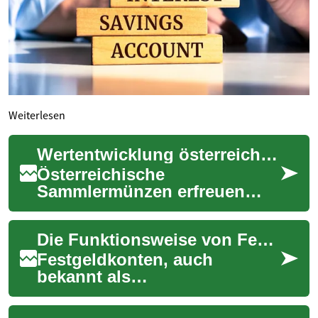
Weiterlesen
Wertentwicklung österreichischer Sammlermünzen global
Österreichische
Sammlermünzen erfreuen
sich weltweit großer
Beliebtheit und sind für ihre
Die Funktionsweise von Festgeldkonten
hohe Prägequalität sowie ih...
Festgeldkonten, auch
bekannt als
Termingeldeinlagen, sind
eine beliebte Sparform für