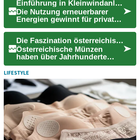
Einführung in Kleinwindanlagen für private Haushalte
Einzelpersonen und
Unternehmen, ...
Die Nutzung erneuerbarer
Energien gewinnt für private
Haushalte zunehmend an
Bedeutung. Neben der
Die Faszination österreichischer Münzen international
Photovoltaik rücken...
Österreichische Münzen
haben über Jahrhunderte
hinweg eine reiche
Geschichte und eine
LIFESTYLE
beeindruckende Vielfalt
entwick...