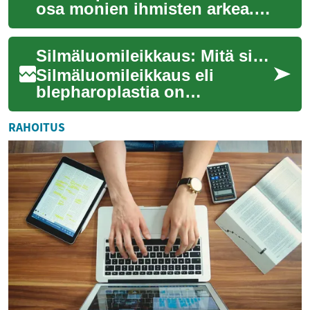
osa monien ihmisten arkea.
Ne tarjoavat apua kodin tai
toimiston puhtaanapitoon,
Silmäluomileikkaus: Mitä sinun tulisi tietää luomileikkauksesta
säästäen...
Silmäluomileikkaus eli
blepharoplastia on
kosmeettinen kirurginen
toimenpide, jolla korjataan
RAHOITUS
silmäluomien ulkonäköä ...