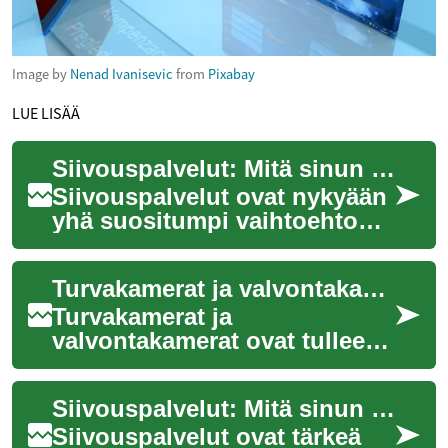
Image by
Nenad Ivanisevic
from
Pixabay
LUE LISÄÄ
Siivouspalvelut: Mitä sinun tulisi tietää?
Siivouspalvelut ovat nykyään
yhä suositumpi vaihtoehto
monille kotitalouksille ja
yrityksille. Ne tarjoavat
Turvakamerat ja valvontakamerat: Mitä sinun tulisi tietää
ammattima...
Turvakamerat ja
valvontakamerat ovat tulleet
yhä suositummiksi niin
kotitalouksissa kuin
Siivouspalvelut: Mitä sinun tulisi tietää?
yrityksissäkin. Ne tarjoavat...
Siivouspalvelut ovat tärkeä