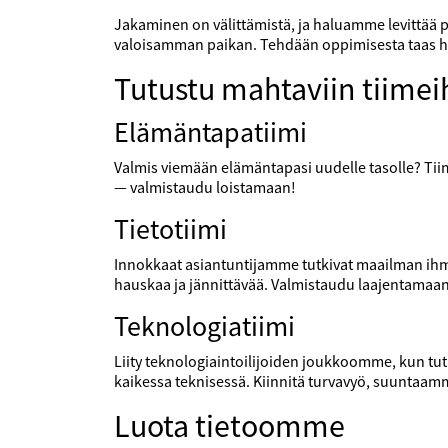
Jakaminen on välittämistä, ja haluamme levittää po
valoisamman paikan. Tehdään oppimisesta taas 
Tutustu mahtaviin tiime
Elämäntapatiimi
Valmis viemään elämäntapasi uudelle tasolle? Tiimi
— valmistaudu loistamaan!
Tietotiimi
Innokkaat asiantuntijamme tutkivat maailman ihme
hauskaa ja jännittävää. Valmistaudu laajentamaa
Teknologiatiimi
Liity teknologiaintoilijoiden joukkoomme, kun t
kaikessa teknisessä. Kiinnitä turvavyö, suuntaam
Luota tietoomme