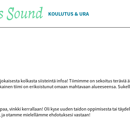
KOULUTUS & URA
aisesta kolkasta siisteintä infoa! Tiimimme on sekoitus teräviä äly
 Jokainen tiimi on erikoistunut omaan mahtavaan alueeseensa. Sukel
 vinkki kerrallaan! Oli kyse uuden taidon oppimisesta tai täydelli
i, ja otamme mielellämme ehdotuksesi vastaan!