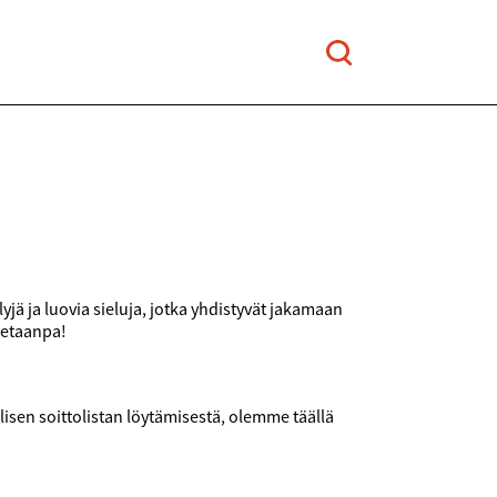
jä ja luovia sieluja, jotka yhdistyvät jakamaan
letaanpa!
sen soittolistan löytämisestä, olemme täällä