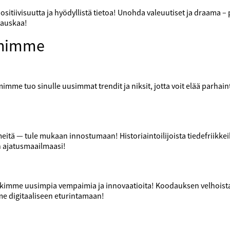
sitiivisuutta ja hyödyllistä tietoa! Unohda valeuutiset ja draama –
hauskaa!
ihimme
mme tuo sinulle uusimmat trendit ja niksit, jotta voit elää parhain
itä — tule mukaan innostumaan! Historiaintoilijoista tiedefriikke
n ajatusmaailmaasi!
utkimme uusimpia vempaimia ja innovaatioita! Koodauksen velhoista
me digitaaliseen eturintamaan!