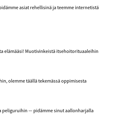
 pidämme asiat rehellisinä ja teemme internetistä
ta elämääsi! Muotivinkeistä itsehoitorituaaleihin
ihin, olemme täällä tekemässä oppimisesta
 peliguruihin — pidämme sinut aallonharjalla