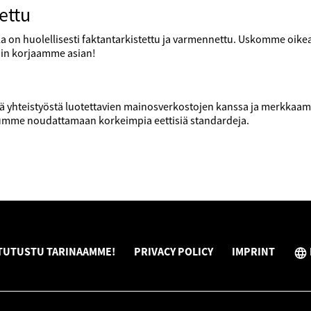
ettu
a on huolellisesti faktantarkistettu ja varmennettu. Uskomme oikean
niin korjaamme asian!
yhteistyöstä luotettavien mainosverkostojen kanssa ja merkkaamm
dumme noudattamaan korkeimpia eettisiä standardeja.
TUTUSTU TARINAAMME!
PRIVACY POLICY
IMPRINT