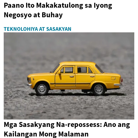
Paano Ito Makakatulong sa Iyong
Negosyo at Buhay
TEKNOLOHIYA AT SASAKYAN
Mga Sasakyang Na-repossess: Ano ang
Kailangan Mong Malaman