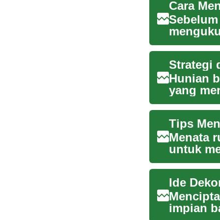
Sebelum 
menguku
perabot y
Strategi
Hunian b
yang men
perencana
Menata r
untuk me
pemboros
Ide Deko
Mencipta
impian b
tentang e