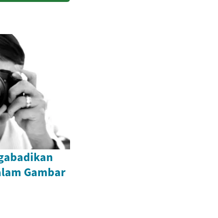
ngabadikan
alam Gambar