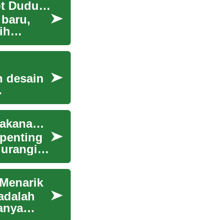
Cara Mengukur Ruang Sebelum Membeli Perabot Duduk Baru
 baru,
ih
 desain
Tips Menata Ruang Penyimpanan Dingin agar Makanan Tetap Segar
 penting
urangi
 Menarik
adalah
anya