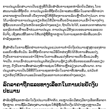
ການປະມູນລົດສາມາດເປັນແຫຼ່ງທີ່ດີເລີດສຳລັບການຊອກຫາລົດຍົນມືສອງ, ໂດຍ
ສະເພາະລົດທີ່ຖືກຍຶດ. ການປະມູນລົດທີ່ຖືກຍຶດມັກຈະສະເໜີລົດໃນລາຄາທີ່ຕໍ່າກວ່າ
ລາຄາຕະຫຼາດປົກກະຕິ ເນື່ອງຈາກຜູ້ໃຫ້ກູ້ຕ້ອງການຂາຍລົດເຫຼົ່ານັ້ນຢ່າງໄວວາ. ການ
ໄດ້ມາລົດຜ່ານການປະມູນຮຽກຮ້ອງໃຫ້ມີການຄົ້ນຄວ້າແລະຄວາມເຂົ້າໃຈບາງຢ່າງ.
ຜູ້ຊື້ຄວນກວດເບິ່ງປະຫວັດຂອງລົດຢ່າງລະອຽດ, ຖ້າເປັນໄປໄດ້, ແລະກວດກາສະພາບ
ຂອງລົດກ່ອນທີ່ຈະເຂົ້າຮ່ວມການປະມູນ. ການປະມູນມີທັງແບບອອນລາຍແລະແບບ
ຕົວຈິງ, ເຊິ່ງສະເໜີໂອກາດໃຫ້ແກ່ຜູ້ຊື້ທີ່ຫຼາກຫຼາຍໃນການຊອກຫາລົດທີ່ພວກເຂົາ
ກຳລັງຊອກຫາ.
ສິ່ງສຳຄັນໃນການຊື້ລົດຜ່ານການປະມູນແມ່ນການກຳນົດງົບປະມານສູງສຸດຂອງທ່ານ
ແລະຍຶດໝັ້ນກັບມັນ. ລົດທີ່ຖືກຍຶດອາດຈະມີຂໍ້ບົກຜ່ອງທີ່ບໍ່ໄດ້ຮັບການສ້ອມແປງ,
ດັ່ງນັ້ນການຄາດຄະເນຄ່າໃຊ້ຈ່າຍໃນການສ້ອມແປງທີ່ອາດຈະເກີດຂຶ້ນແມ່ນສິ່ງ
ຈຳເປັນ. ການເຂົ້າຮ່ວມການປະມູນຕ້ອງມີຄວາມຮູ້ກ່ຽວກັບຂັ້ນຕອນແລະກົດລະບຽບ
ຕ່າງໆ, ດັ່ງນັ້ນການສຶກສາລ່ວງໜ້າຈະຊ່ວຍໃຫ້ທ່ານຫຼີກລ່ຽງຄວາມຜິດພາດ. ການ
ປະມູນສາມາດເປັນວິທີທີ່ດີໃນການຊອກຫາລົດໃນລາຄາທີ່ເໝາະສົມ, ແຕ່ມັນກໍ່
ຮຽກຮ້ອງໃຫ້ມີຄວາມລະມັດລະວັງແລະການກວດສອບຢ່າງລະອຽດ.
ລົດລາຄາຖືກແລະທາງເລືອກໃນການປະຢັດງົບ
ປະມານ
ສຳລັບຜູ້ທີ່ຊອກຫາລົດໃນງົບປະມານທີ່ຈຳກັດ, ຕະຫຼາດລົດມືສອງມີທາງເລືອກທີ່ລາຄາ
ຖືກຫຼາຍ. ການຊື້ລົດມືສອງສາມາດຊ່ວຍໃຫ້ຜູ້ຊື້ປະຢັດເງິນໄດ້ຢ່າງຫຼວງຫຼາຍເມື່ອ