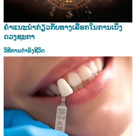
ຄໍາແນະນໍາກ່ຽວກັບທາງເລືອກໃນການເບິ່ງ
ດວງຊະຕາ
ວິທີການດຳລົງຊີວິດ