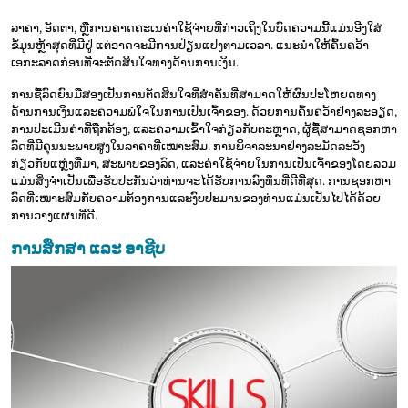
ລາຄາ, ອັດຕາ, ຫຼືການຄາດຄະເນຄ່າໃຊ້ຈ່າຍທີ່ກ່າວເຖິງໃນບົດຄວາມນີ້ແມ່ນອີງໃສ່
ຂໍ້ມູນຫຼ້າສຸດທີ່ມີຢູ່ ແຕ່ອາດຈະມີການປ່ຽນແປງຕາມເວລາ. ແນະນໍາໃຫ້ຄົ້ນຄວ້າ
ເອກະລາດກ່ອນທີ່ຈະຕັດສິນໃຈທາງດ້ານການເງິນ.
ການຊື້ລົດຍົນມືສອງເປັນການຕັດສິນໃຈທີ່ສຳຄັນທີ່ສາມາດໃຫ້ຜົນປະໂຫຍດທາງ
ດ້ານການເງິນແລະຄວາມພໍໃຈໃນການເປັນເຈົ້າຂອງ. ດ້ວຍການຄົ້ນຄວ້າຢ່າງລະອຽດ,
ການປະເມີນຄ່າທີ່ຖືກຕ້ອງ, ແລະຄວາມເຂົ້າໃຈກ່ຽວກັບຕະຫຼາດ, ຜູ້ຊື້ສາມາດຊອກຫາ
ລົດທີ່ມີຄຸນນະພາບສູງໃນລາຄາທີ່ເໝາະສົມ. ການພິຈາລະນາຢ່າງລະມັດລະວັງ
ກ່ຽວກັບແຫຼ່ງທີ່ມາ, ສະພາບຂອງລົດ, ແລະຄ່າໃຊ້ຈ່າຍໃນການເປັນເຈົ້າຂອງໂດຍລວມ
ແມ່ນສິ່ງຈຳເປັນເພື່ອຮັບປະກັນວ່າທ່ານຈະໄດ້ຮັບການລົງທຶນທີ່ດີທີ່ສຸດ. ການຊອກຫາ
ລົດທີ່ເໝາະສົມກັບຄວາມຕ້ອງການແລະງົບປະມານຂອງທ່ານແມ່ນເປັນໄປໄດ້ດ້ວຍ
ການວາງແຜນທີ່ດີ.
ການສຶກສາ ແລະ ອາຊີບ