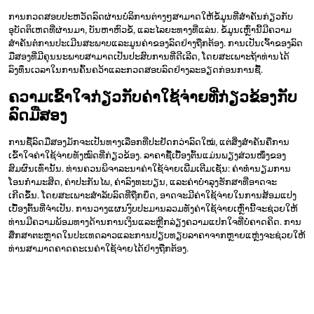
ການກວດສອບປະຫວັດລົດຜ່ານບໍລິການຕ່າງໆສາມາດໃຫ້ຂໍ້ມູນທີ່ສຳຄັນກ່ຽວກັບ
ອຸບັດຕິເຫດທີ່ຜ່ານມາ, ບັນຫາຫົວຂໍ້, ແລະໄລຍະທາງທີ່ແລ່ນ. ຂໍ້ມູນເຫຼົ່ານີ້ມີຄວາມ
ສຳຄັນຕໍ່ການປະເມີນສະພາບແລະມູນຄ່າຂອງລົດຢ່າງຖືກຕ້ອງ. ການເປັນເຈົ້າຂອງລົດ
ມືສອງທີ່ມີຄຸນນະພາບສາມາດເປັນປະສົບການທີ່ດີເລີດ, ໂດຍສະເພາະຖ້າທ່ານໄດ້
ລົງທຶນເວລາໃນການຄົ້ນຄວ້າແລະກວດສອບລົດຢ່າງລະອຽດກ່ອນການຊື້.
ຄວາມເຂົ້າໃຈກ່ຽວກັບຄ່າໃຊ້ຈ່າຍທີ່ກ່ຽວຂ້ອງກັບ
ລົດມືສອງ
ການຊື້ລົດມືສອງມັກຈະເປັນທາງເລືອກທີ່ປະຢັດກວ່າລົດໃໝ່, ແຕ່ສິ່ງສຳຄັນຄືການ
ເຂົ້າໃຈຄ່າໃຊ້ຈ່າຍທັງໝົດທີ່ກ່ຽວຂ້ອງ. ລາຄາຊື້ເບື້ອງຕົ້ນແມ່ນພຽງສ່ວນໜຶ່ງຂອງ
ສົມຜົນເທົ່ານັ້ນ. ທ່ານຄວນພິຈາລະນາຄ່າໃຊ້ຈ່າຍເພີ່ມເຕີມເຊັ່ນ: ຄ່າທຳນຽມການ
ໂອນກຳມະສິດ, ຄ່າປະກັນໄພ, ຄ່າລົງທະບຽນ, ແລະຄ່າບຳລຸງຮັກສາທີ່ອາດຈະ
ເກີດຂຶ້ນ. ໂດຍສະເພາະສຳລັບລົດທີ່ຖືກຍຶດ, ອາດຈະມີຄ່າໃຊ້ຈ່າຍໃນການສ້ອມແປງ
ເບື້ອງຕົ້ນທີ່ຈຳເປັນ. ການວາງແຜນງົບປະມານລວມທັງຄ່າໃຊ້ຈ່າຍເຫຼົ່ານີ້ຈະຊ່ວຍໃຫ້
ທ່ານມີຄວາມພ້ອມທາງດ້ານການເງິນແລະຫຼີກລ່ຽງຄວາມແປກໃຈທີ່ບໍ່ຄາດຄິດ. ການ
ສຶກສາຕະຫຼາດໃນປະເທດລາວແລະການປຽບທຽບລາຄາຈາກຫຼາຍແຫຼ່ງຈະຊ່ວຍໃຫ້
ທ່ານສາມາດຄາດຄະເນຄ່າໃຊ້ຈ່າຍໄດ້ຢ່າງຖືກຕ້ອງ.