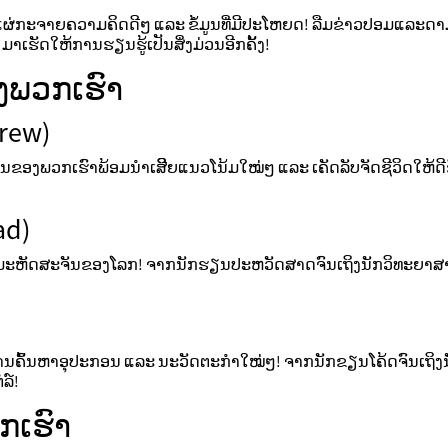
ພື່ອແຜ່ກະຈາຍຄວາມຄິດດີໆ ແລະ ຂໍ້ມູນທີ່ມີປະໂຫຍດ! ລືມຂ່າວປອມແລະດາ
 ມາເຮັດໃຫ້ການຮຽນຮູ້ເປັນສິ່ງມ່ວນອີກຄັ້ງ!
ງພວກເຮົາ
Crew)
ງານຂອງພວກເຮົາພ້ອມນຳເສີີຍແນວໂນ້ມໃໝ່ໆ ແລະ ເຄັດລັບຈັດຊີວິດໃຫ້ດີ
ad)
ະຫັດສະຈັນຂອງໂລກ! ຈາກນັກຮຽນປະຫວັດສາດຈົນເຖິງນັກວິທະຍາສາດ,
ນຄົ້ນຫາອຸປະກອນ ແລະ ນະວັດຕະກໍາໃໝ່ໆ! ຈາກນັກຂຽນໂຄ້ດຈົນເຖິງນັ
ລ໌!
ກເຮົາ