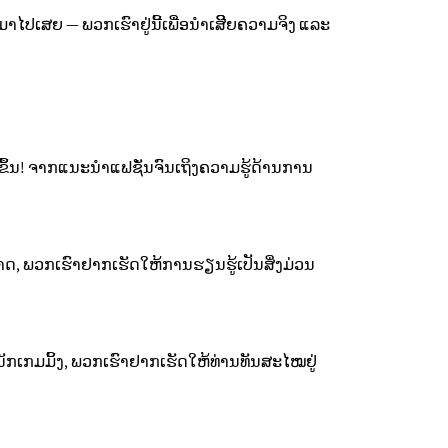
ມາໄປເສຍ — ພວກເຮົາຢູ່ນີ້ເພື່ອນຳເສີີຍຄວາມຈິງ ແລະ
ຂຶ້ນ! ຈາກແນະນໍາແຟຊັ່ນຈົນເຖິງຄວາມຮູ້ດ້ານການ
 ພວກເຮົາຢາກເຮັດໃຫ້ການຮຽນຮູ້ເປັນສິ່ງມ່ວນ
ກເກມມິ້ງ, ພວກເຮົາຢາກເຮັດໃຫ້ທ່ານທັນສະໄໝຢູ່