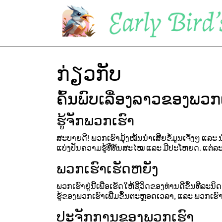
ກ່ຽວກັບ
ຄົ້ນພົບເລື່ອງລາວຂອງພວກເ
ຮູ້ຈັກພວກເຮົາ
ສະບາຍດີ! ພວກເຮົາມຸ້ງໝັ້ນນຳເສີີຍຂໍ້ມູນເຈັ່ງໆ ແ
ແບ່ງປັນຄວາມຮູ້ທີ່ທັນສະໄໝ ແລະ ມີປະໂຫຍດ. ແຕ່ລ
ພວກເຮົາເຮັດຫຍັງ
ພວກເຮົາຢູ່ນີ້ເພື່ອເຮັດໃຫ້ຊີວິດຂອງທ່ານດີຂຶ້ນທີລະ
ຮູ້ຂອງພວກເຮົາເພີ່ມຂຶ້ນຕະຫຼອດເວລາ, ແລະ ພວກເຮົາ
ປະຈັກການຂອງພວກເຮົາ