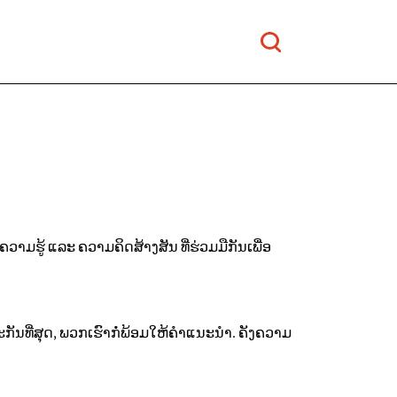
າມຮູ້ ແລະ ຄວາມຄິດສ້າງສັນ ທີ່ຮ່ວມມືກັນເພື່ອ
າະກັນທີ່ສຸດ, ພວກເຮົາກໍ່ພ້ອມໃຫ້ຄໍາແນະນໍາ. ຄັງຄວາມ