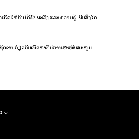
ເຮັດໃຫ້ຄົນໄດ້ຮັບພະລັງ ແລະ ຄວາມຮູ້. ພົບສິ່ງໃດ
້ຊັດເຈນກ່ຽວກັບເນື້ອຫາທີ່ມີການສະໜັບສະໜູນ.
O