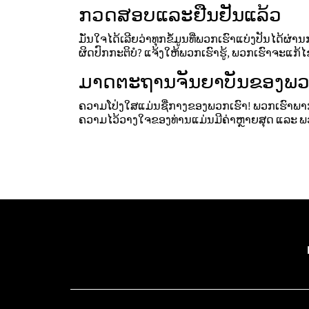
ກວດສອບແລະຢືນຢັນແລ້ວ
ມັ່ນໃຈໄດ້ເລີຍວ່າທຸກຂໍ້ມູນທີ່ພວກເຮົາແບ່ງປັນໄດ້ຜ
ຜິດປົກກະຕິບໍ? ແຈ້ງໃຫ້ພວກເຮົາຮູ້, ພວກເຮົາຈະແກ້ໄ
ມາດຕະຖານຈັນຍາບັນຂອງພວ
ຄວາມໂປ່ງໃສແມ່ນຊື່ກາງຂອງພວກເຮົາ! ພວກເຮົາພາກພູ
ຄວາມໄວ້ວາງໃຈຂອງທ່ານແມ່ນມີຄ່າຫຼາຍສຸດ ແລະ ພວກເ