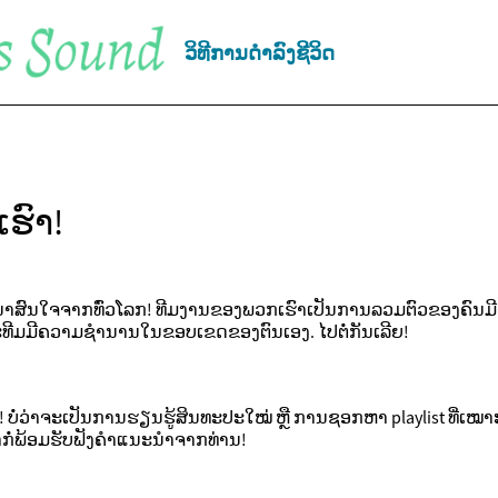
ວິທີການດຳລົງຊີວິດ
ຮົາ!
ລະ ນ່າສົນໃຈຈາກທົ່ວໂລກ! ທີມງານຂອງພວກເຮົາເປັນການລວມຕົວຂອງຄົນມີຄວ
ະທີມມີຄວາມຊໍານານໃນຂອບເຂດຂອງຕົນເອງ. ໄປຕໍ່ກັນເລີຍ!
ນິດ! ບໍ່ວ່າຈະເປັນການຮຽນຮູ້ສິນທະປະໃໝ່ ຫຼື ການຊອກຫາ playlist ທີ່ເໝ
ກໍ່ພ້ອມຮັບຟັງຄໍາແນະນໍາຈາກທ່ານ!