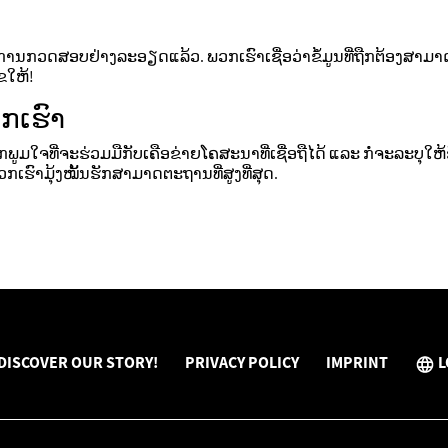
່ານການກວດສອບຢ່າງລະອຽດແລ້ວ. ພວກເຮົາເຊື່ອວ່າຂໍ້ມູນທີ່ຖືກຕ້ອງສາມາດ
ຂໃຫ້!
ກເຮົາ
ມໃຈທີ່ຈະຮ່ວມມືກັບເຄືອຂ່າຍໂຄສະນາທີ່ເຊື່ອຖືໄດ້ ແລະ ກໍ່ຈະລະບຸໃຫ
ຮົາມຸ້ງໝັ້ນຮັກສາມາດຕະຖານທີ່ສູງທີ່ສຸດ.
DISCOVER OUR STORY!
PRIVACY POLICY
IMPRINT
L