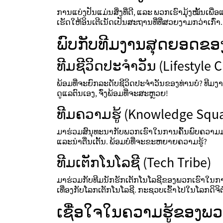
ການແບ່ງປັນແມ່ນສິ່ງທີ່ດີ, ແລະ ພວກເຮົາມຸ້ງໝັ້ນເ
ເຮັດໃຫ້ອິນເຕີເນັດເປັນສະຖານທີ່ທີ່ສວຍງາມກວ່າເກົ່າ.
ພົບກັບທີມງານສຸດຍອດຂອ
ທີມຊີວິດປະຈໍາວັນ (Lifestyle 
ພ້ອມທີ່ຈະຍົກລະດັບຊີວິດປະຈໍາວັນຂອງທ່ານບໍ? ທີມ
ດູແລຕົນເອງ, ຈົ່ງພ້ອມທີ່ຈະສະຫຼວຍ!
ທີມຄວາມຮູ້ (Knowledge Squ
ມາຮ່ວມສົນຸທະນາກັບພວກເຮົາໃນການຄົ້ນພົບຄວາມມ
ແລະນ່າຕື່ນເຕັ້ນ. ພ້ອມບໍທີ່ຈະຂະຫຍາຍຄວາມຮູ້?
ທີມເຕັກໂນໂລຊີ (Tech Tribe)
ມາຮ່ວມກັບທີມນັກຮັກເຕັກໂນໂລຊີຂອງພວກເຮົາໃນກາ
ເທື່ອງກັບໂລກເຕັກໂນໂລຊີ. ກະຊວບເຂົ້າໄປໃນໂລກດິຈິຕໍ
ເຊື່ອໃຈໃນຄວາມຮູ້ຂອງພວ