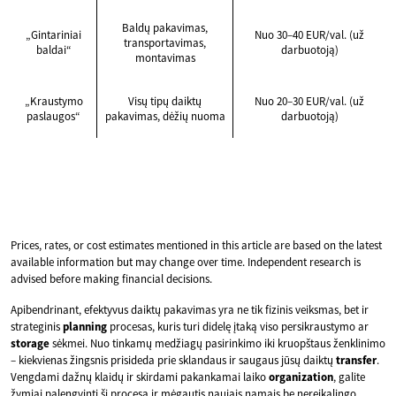
Baldų pakavimas,
„Gintariniai
Nuo 30–40 EUR/val. (už
transportavimas,
baldai“
darbuotoją)
montavimas
„Kraustymo
Visų tipų daiktų
Nuo 20–30 EUR/val. (už
paslaugos“
pakavimas, dėžių nuoma
darbuotoją)
Prices, rates, or cost estimates mentioned in this article are based on the latest
available information but may change over time. Independent research is
advised before making financial decisions.
Apibendrinant, efektyvus daiktų pakavimas yra ne tik fizinis veiksmas, bet ir
strateginis
planning
procesas, kuris turi didelę įtaką viso persikraustymo ar
storage
sėkmei. Nuo tinkamų medžiagų pasirinkimo iki kruopštaus ženklinimo
– kiekvienas žingsnis prisideda prie sklandaus ir saugaus jūsų daiktų
transfer
.
Vengdami dažnų klaidų ir skirdami pakankamai laiko
organization
, galite
žymiai palengvinti šį procesą ir mėgautis naujais namais be nereikalingo