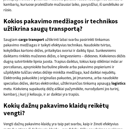
kambarių, kuriuose praleidžiate mažiausiai laiko, pavyzdžiui, iš sandėliuko ar
rūsio.
Kokios pakavimo medžiagos ir technikos
užtikrina saugų transportą?
Saugiam
cargo
transport
užtikrinti labai svarbu pasirinkti tinkamas
pakavimo medžiagas ir taikyti efektyvias technikas. Naudokite tvirtas,
kokybiškas kartono dėžes, pritaikytas svoriui ir daiktų tipui. Sunkesniems
daiktams rinkitės mažesnes dėžes, o lengvesniems – didesnes. Kiekvienos dėžės
dugną sutvirtinkite lipnia juosta. Trapius daiktus, tokius kaip stikliniai indai ar
porcelianas, apvyniokite burbuline plėvele arba pakavimo popieriumi ir
užpildykite tuščias vietas dėžėje minkšta medžiaga, kad daiktai nejudėtų.
Elektroniką pakuokite į originalias pakuotes, jei įmanoma, arba naudokite
specialias dėžes, skirtas elektronikai, užtikrinančias tinkamą apsaugą
logistics
metu. Kiekvieną supakuotą dėžę aiškiai pažymėkite, nurodydami jos turinį,
kambarį, į kurį ji keliauja, ir ar daiktai yra trapūs.
Kokių dažnų pakavimo klaidų reikėtų
vengti?
Vengti dažnų pakavimo klaidų yra taip pat svarbu, kaip ir žinoti efektyvius