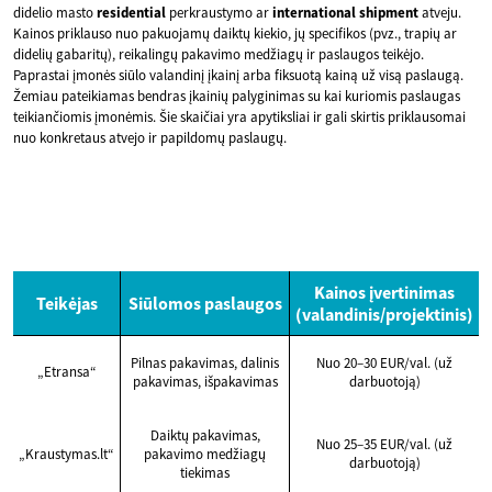
didelio masto
residential
perkraustymo ar
international
shipment
atveju.
Kainos priklauso nuo pakuojamų daiktų kiekio, jų specifikos (pvz., trapių ar
didelių gabaritų), reikalingų pakavimo medžiagų ir paslaugos teikėjo.
Paprastai įmonės siūlo valandinį įkainį arba fiksuotą kainą už visą paslaugą.
Žemiau pateikiamas bendras įkainių palyginimas su kai kuriomis paslaugas
teikiančiomis įmonėmis. Šie skaičiai yra apytiksliai ir gali skirtis priklausomai
nuo konkretaus atvejo ir papildomų paslaugų.
Kainos įvertinimas
Teikėjas
Siūlomos paslaugos
(valandinis/projektinis)
Pilnas pakavimas, dalinis
Nuo 20–30 EUR/val. (už
„Etransa“
pakavimas, išpakavimas
darbuotoją)
Daiktų pakavimas,
Nuo 25–35 EUR/val. (už
„Kraustymas.lt“
pakavimo medžiagų
darbuotoją)
tiekimas