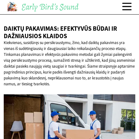
DAIKTŲ PAKAVIMAS: EFEKTYVŪS BŪDAI IR
DAŽNIAUSIOS KLAIDOS
Kiekvienas, susidūręs su persikraustymu, žino, kad daiktų pakavimas yra
vienas iš sudėtingiausių ir daugiausiai laiko reikalaujančių proceso etapų.
Tinkamas planavimas ir efektyvūs pakavimo metodai gali žymiai palengvinti
visą persikraustymo procesą, sumažinti stresą ir užtikrinti, kad jūsų asmeniniai
daiktai pasieks naująją vietą saugiai ir tvarkingai. Šiame straipsnyje aptarsime
pagrindinius principus, kurie padės išvengti dažniausių klaidų ir padaryti
pakavimą kuo sklandesnį, nepriklausomai nuo to, ar kraustotės į naujus
namus, ar tiesiog tvarkotės.