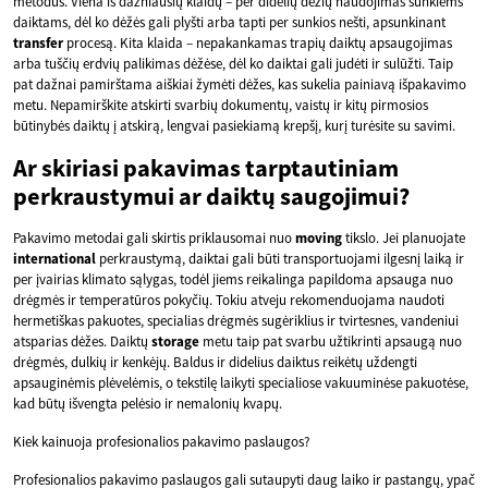
metodus. Viena iš dažniausių klaidų – per didelių dėžių naudojimas sunkiems
daiktams, dėl ko dėžės gali plyšti arba tapti per sunkios nešti, apsunkinant
transfer
procesą. Kita klaida – nepakankamas trapių daiktų apsaugojimas
arba tuščių erdvių palikimas dėžėse, dėl ko daiktai gali judėti ir sulūžti. Taip
pat dažnai pamirštama aiškiai žymėti dėžes, kas sukelia painiavą išpakavimo
metu. Nepamirškite atskirti svarbių dokumentų, vaistų ir kitų pirmosios
būtinybės daiktų į atskirą, lengvai pasiekiamą krepšį, kurį turėsite su savimi.
Ar skiriasi pakavimas tarptautiniam
perkraustymui ar daiktų saugojimui?
Pakavimo metodai gali skirtis priklausomai nuo
moving
tikslo. Jei planuojate
international
perkraustymą, daiktai gali būti transportuojami ilgesnį laiką ir
per įvairias klimato sąlygas, todėl jiems reikalinga papildoma apsauga nuo
drėgmės ir temperatūros pokyčių. Tokiu atveju rekomenduojama naudoti
hermetiškas pakuotes, specialias drėgmės sugėriklius ir tvirtesnes, vandeniui
atsparias dėžes. Daiktų
storage
metu taip pat svarbu užtikrinti apsaugą nuo
drėgmės, dulkių ir kenkėjų. Baldus ir didelius daiktus reikėtų uždengti
apsauginėmis plėvelėmis, o tekstilę laikyti specialiose vakuuminėse pakuotėse,
kad būtų išvengta pelėsio ir nemalonių kvapų.
Kiek kainuoja profesionalios pakavimo paslaugos?
Profesionalios pakavimo paslaugos gali sutaupyti daug laiko ir pastangų, ypač