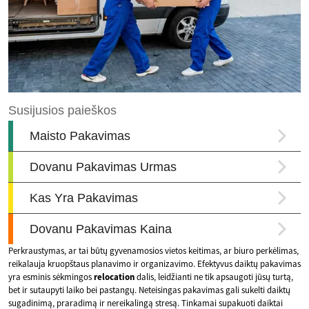
Perkraustymas, ar tai būtų gyvenamosios vietos keitimas, ar biuro perkėlimas,
reikalauja kruopštaus planavimo ir organizavimo. Efektyvus daiktų pakavimas
yra esminis sėkmingos
relocation
dalis, leidžianti ne tik apsaugoti jūsų turtą,
bet ir sutaupyti laiko bei pastangų. Neteisingas pakavimas gali sukelti daiktų
sugadinimą, praradimą ir nereikalingą stresą. Tinkamai supakuoti daiktai