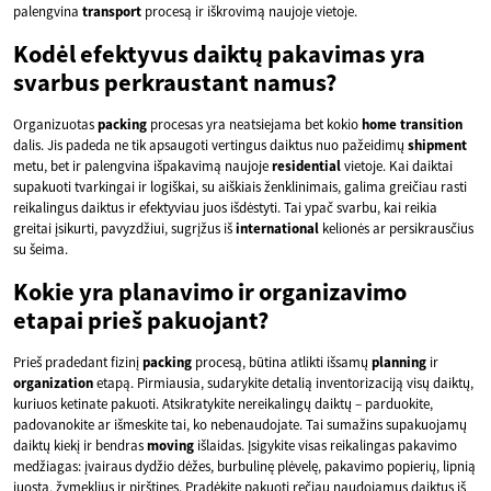
palengvina
transport
procesą ir iškrovimą naujoje vietoje.
Kodėl efektyvus daiktų pakavimas yra
svarbus perkraustant namus?
Organizuotas
packing
procesas yra neatsiejama bet kokio
home transition
dalis. Jis padeda ne tik apsaugoti vertingus daiktus nuo pažeidimų
shipment
metu, bet ir palengvina išpakavimą naujoje
residential
vietoje. Kai daiktai
supakuoti tvarkingai ir logiškai, su aiškiais ženklinimais, galima greičiau rasti
reikalingus daiktus ir efektyviau juos išdėstyti. Tai ypač svarbu, kai reikia
greitai įsikurti, pavyzdžiui, sugrįžus iš
international
kelionės ar persikrausčius
su šeima.
Kokie yra planavimo ir organizavimo
etapai prieš pakuojant?
Prieš pradedant fizinį
packing
procesą, būtina atlikti išsamų
planning
ir
organization
etapą. Pirmiausia, sudarykite detalią inventorizaciją visų daiktų,
kuriuos ketinate pakuoti. Atsikratykite nereikalingų daiktų – parduokite,
padovanokite ar išmeskite tai, ko nebenaudojate. Tai sumažins supakuojamų
daiktų kiekį ir bendras
moving
išlaidas. Įsigykite visas reikalingas pakavimo
medžiagas: įvairaus dydžio dėžes, burbulinę plėvelę, pakavimo popierių, lipnią
juostą, žymeklius ir pirštines. Pradėkite pakuoti rečiau naudojamus daiktus iš