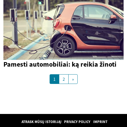
Pamesti automobiliai: ką reikia žinoti
1
2
»
ATRASK MŪSŲ ISTORIJĄ!
PRIVACY POLICY
IMPRINT