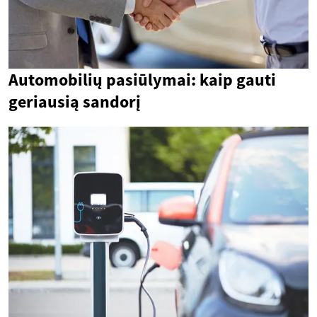
Automobilių pasiūlymai: kaip gauti
geriausią sandorį