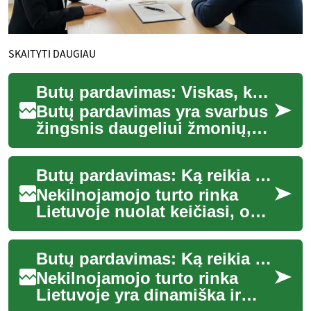
SKAITYTI DAUGIAU
Butų pardavimas: Viskas, ką reikia žinoti
Butų pardavimas yra svarbus
žingsnis daugeliui žmonių,
nesvarbu, ar jie parduoda
savo pirmąjį būstą, ar
Butų pardavimas: Ką reikia žinoti perkant nekilnojamąjį turtą Lietuvoje
investuoja į ...
Nekilnojamojo turto rinka
Lietuvoje nuolat keičiasi, o
butų pardavimas išlieka viena
iš populiariausių investicijų.
Butų pardavimas: Ką reikia žinoti apie nekilnojamojo turto rinką Lietuvoje
N...
Nekilnojamojo turto rinka
Lietuvoje yra dinamiška ir