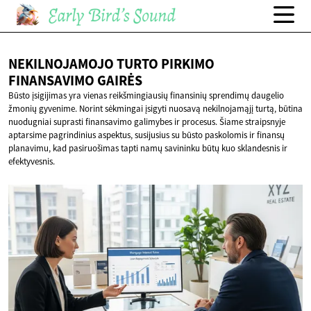
NEKILNOJAMOJO TURTO PIRKIMO
FINANSAVIMO GAIRĖS
Būsto įsigijimas yra vienas reikšmingiausių finansinių sprendimų daugelio
žmonių gyvenime. Norint sėkmingai įsigyti nuosavą nekilnojamąjį turtą, būtina
nuodugniai suprasti finansavimo galimybes ir procesus. Šiame straipsnyje
aptarsime pagrindinius aspektus, susijusius su būsto paskolomis ir finansų
planavimu, kad pasiruošimas tapti namų savininku būtų kuo sklandesnis ir
efektyvesnis.