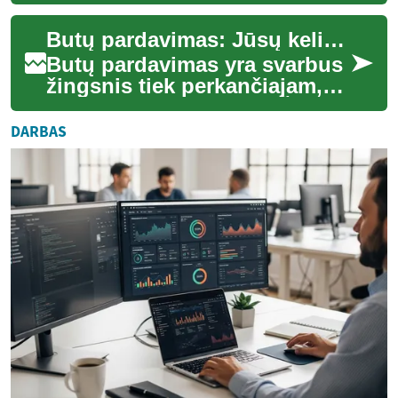
nuolat besikeičianti.
Nesvarbu, ar esate pirmasis
Butų pardavimas: Jūsų kelias į naujus namus
būsto pirkėjas...
Butų pardavimas yra svarbus
žingsnis tiek perkančiajam,
tiek parduodančiajam. Šis
procesas gali būti
DARBAS
jaudinantis, tač...