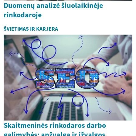
Duomenų analizė šiuolaikinėje
rinkodaroje
ŠVIETIMAS IR KARJERA
Skaitmeninės rinkodaros darbo
galimybės: apžvalga ir įžvalgos