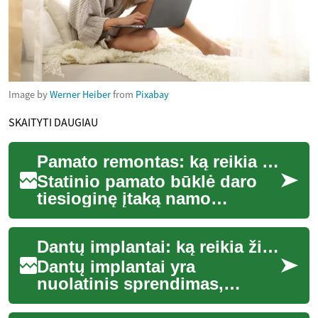
Image by
Werner Heiber
from
Pixabay
SKAITYTI DAUGIAU
Pamato remontas: ką reikia žinoti apie namo pamatus
Statinio pamato būklė daro
tiesioginę įtaką namo
saugumui, komfortui ir
ilgaamžiškumui. Ankstyvas
Dantų implantai: ką reikia žinoti prieš procedūrą
problemų atpažinima...
Dantų implantai yra
nuolatinis sprendimas,
skirtas pakeisti prarastus
dantis ir atkurti kramtymo