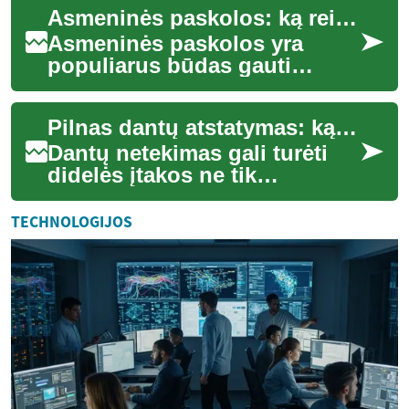
Asmeninės paskolos: ką reikia žinoti prieš skolinantis
funkciją bei estetik...
Asmeninės paskolos yra
populiarus būdas gauti
papildomų lėšų įvairiems
poreikiams patenkinti.
Pilnas dantų atstatymas: ką reikia žinoti?
Nesvarbu, ar norite fin...
Dantų netekimas gali turėti
didelės įtakos ne tik
kramtymo funkcijai, bet ir
bendrai burnos ertmės
TECHNOLOGIJOS
sveikatai, estetik...