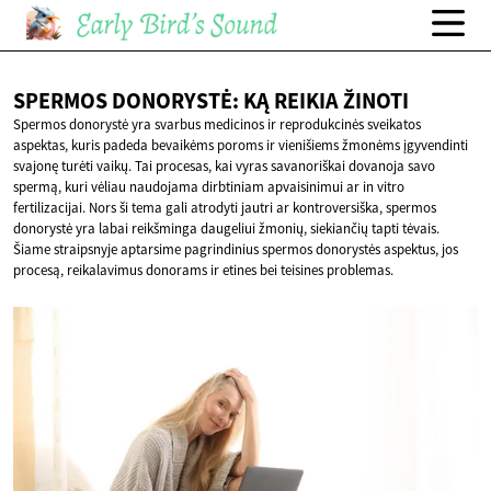
SPERMOS DONORYSTĖ: KĄ
REIKIA ŽINOTI
Spermos donorystė yra svarbus medicinos ir reprodukcinės sveikatos
aspektas, kuris padeda bevaikėms poroms ir vienišiems žmonėms įgyvendinti
svajonę turėti vaikų. Tai procesas, kai vyras savanoriškai dovanoja savo
spermą, kuri vėliau naudojama dirbtiniam apvaisinimui ar in vitro
fertilizacijai. Nors ši tema gali atrodyti jautri ar kontroversiška, spermos
donorystė yra labai reikšminga daugeliui žmonių, siekiančių tapti tėvais.
Šiame straipsnyje aptarsime pagrindinius spermos donorystės aspektus, jos
procesą, reikalavimus donorams ir etines bei teisines problemas.