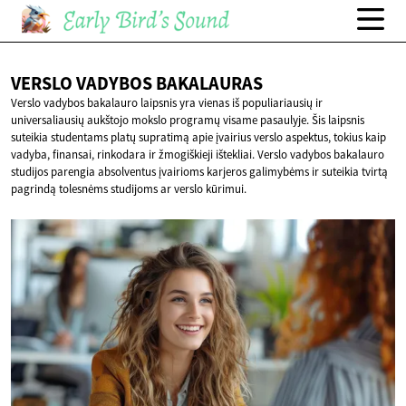
VERSLO VADYBOS
BAKALAURAS
Verslo vadybos bakalauro laipsnis yra vienas iš populiariausių ir
universaliausių aukštojo mokslo programų visame pasaulyje. Šis laipsnis
suteikia studentams platų supratimą apie įvairius verslo aspektus, tokius kaip
vadyba, finansai, rinkodara ir žmogiškieji ištekliai. Verslo vadybos bakalauro
studijos parengia absolventus įvairioms karjeros galimybėms ir suteikia tvirtą
pagrindą tolesnėms studijoms ar verslo kūrimui.