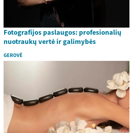
Fotografijos paslaugos: profesionalių
nuotraukų vertė ir galimybės
GEROVĖ