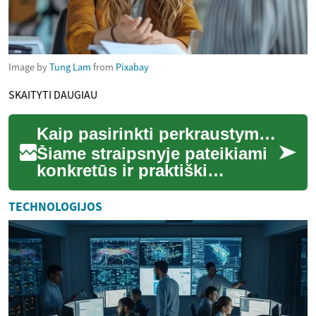
Image by
Tung Lam
from
Pixabay
SKAITYTI DAUGIAU
Kaip pasirinkti perkraustymo paslaugų teikėją: praktiniai žingsniai
Šiame straipsnyje pateikiami
konkretūs ir praktiški
žingsniai, kurie padės
pasirinkti perkraustymo
TECHNOLOGIJOS
paslaugų teikėją: ...