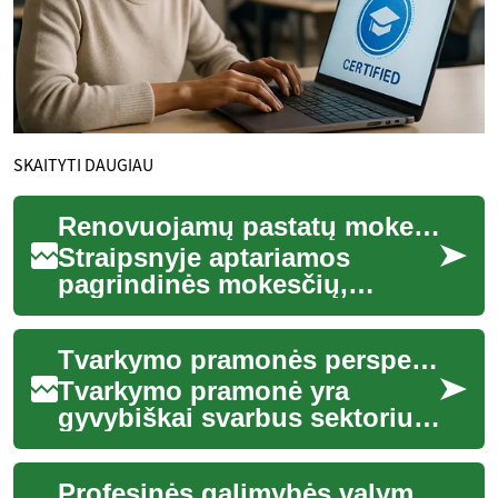
SKAITYTI DAUGIAU
Renovuojamų pastatų mokesčių ir finansavimo galimybės tarptautiniu kontekste
Straipsnyje aptariamos
pagrindinės mokesčių,
finansavimo ir vertinimo
nuostatos, susijusios su
Tvarkymo pramonės perspektyvos
renovuojamais pastatai...
Tvarkymo pramonė yra
gyvybiškai svarbus sektorius,
užtikrinantis švarą, higieną ir
saugumą įvairiose aplinkose,
Profesinės galimybės valymo pramonėje
nuo g...