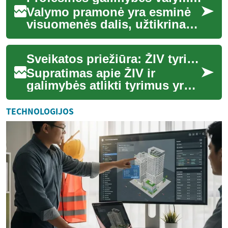
Valymo pramonė yra esminė
visuomenės dalis, užtikrinanti
švarą ir higieną įvairiose
aplinkose – nuo namų ūkių
Sveikatos priežiūra: ŽIV tyrimų galimybės
iki did...
Supratimas apie ŽIV ir
galimybės atlikti tyrimus yra
esminė visuomenės sveikatos
ir asmeninės gerovės dalis.
TECHNOLOGIJOS
ŽIV tyri...