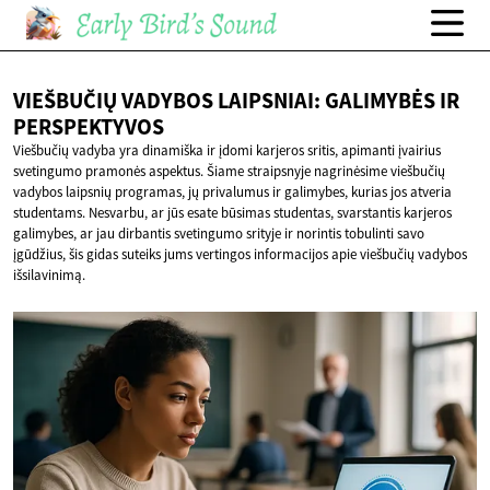
VIEŠBUČIŲ VADYBOS LAIPSNIAI: GALIMYBĖS
IR
PERSPEKTYVOS
Viešbučių vadyba yra dinamiška ir įdomi karjeros sritis, apimanti įvairius
svetingumo pramonės aspektus. Šiame straipsnyje nagrinėsime viešbučių
vadybos laipsnių programas, jų privalumus ir galimybes, kurias jos atveria
studentams. Nesvarbu, ar jūs esate būsimas studentas, svarstantis karjeros
galimybes, ar jau dirbantis svetingumo srityje ir norintis tobulinti savo
įgūdžius, šis gidas suteiks jums vertingos informacijos apie viešbučių vadybos
išsilavinimą.