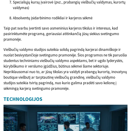
Specialiųjų kursų įvairovė (pvz., prabangių viešbučių valdymas, kurortų
valdymas)
Absolventų įsidarbinimo rodikliai ir karjeros sėkmė
Taip pat svarbu įvertinti savo asmeninius karjeros tikslus ir interesus, kad
pasirinktumėte programą, geriausiai atitinkančią jūsų siekius svetingumo
pramonėje.
Viešbučių valdymo studijos suteikia solidų pagrindą karjerai dinamiškoje ir
nuolat besivystančioje svetingumo pramonėje. Šios programos ne tik paruošia
studentus techniniams viešbučių valdymo aspektams, bet ir ugdo lyderystės,
kūrybiškumo ir verslumo įgūdžius, būtinus sėkmei šiame sektoriuje.
Nepriklausomai nuo to, ar jūsų tikslas yra valdyti prabangų kurortą, inovatyvų
boutique viešbutį ar tarptautinę viešbučių grandinę, viešbučių valdymo
studijos suteikia tvirtą pagrindą, nuo kurio galima pradėti savo kelionę į
sėkmingą karjerą svetingumo pramonėje.
TECHNOLOGIJOS