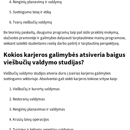
Renginių planavimą ir valdymą
Svetingumo teisę ir etiką
Tvarų viešbučių valdymą
Be teorinių paskaitų, dauguma programų taip pat siūlo praktinį mokymą,
stažuotes pramonėje ir galimybes dalyvauti tarptautinėse mainų programose,
siekiant suteikti studentams realią darbo patirtį ir tarptautinę perspektyvą.
Kokios karjeros galimybės atsiveria baigus
viešbučių valdymo studijas?
Viešbučių valdymo studijos atveria duris į įvairias karjeros galimybes
svetingumo sektoriuje. Absolventai gali siekti karjeros tokiose srityse kaip:
Viešbučių ir kurortų valdymas
Restoranų valdymas
Renginių planavimas ir valdymas
Kruizų laivų operacijos
Turizmo ir kelionių agentūrų valdymas