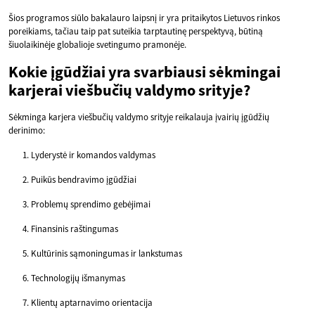
Šios programos siūlo bakalauro laipsnį ir yra pritaikytos Lietuvos rinkos
poreikiams, tačiau taip pat suteikia tarptautinę perspektyvą, būtiną
šiuolaikinėje globalioje svetingumo pramonėje.
Kokie įgūdžiai yra svarbiausi sėkmingai
karjerai viešbučių valdymo srityje?
Sėkminga karjera viešbučių valdymo srityje reikalauja įvairių įgūdžių
derinimo:
Lyderystė ir komandos valdymas
Puikūs bendravimo įgūdžiai
Problemų sprendimo gebėjimai
Finansinis raštingumas
Kultūrinis sąmoningumas ir lankstumas
Technologijų išmanymas
Klientų aptarnavimo orientacija