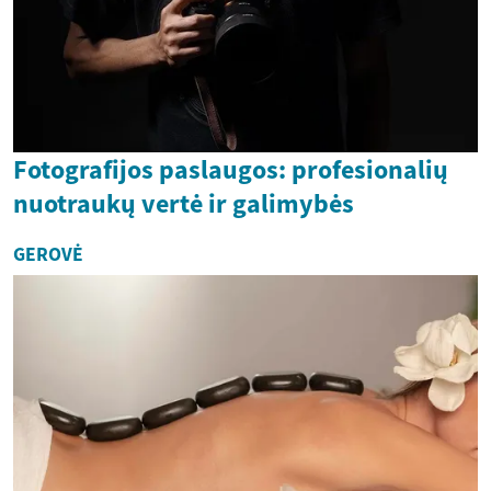
Fotografijos paslaugos: profesionalių
nuotraukų vertė ir galimybės
GEROVĖ