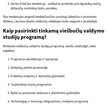
Darbo iš bet kur tendencija - viešbučiai prisitaiko prie ilgalaikių svečių,
dirbančių nuotoliniu būdu, poreikių.
Šios tendencijos atspindi besikeičiančius vartotojų lūkesčius ir pramonės
iššūkius, į kuriuos būsimi viešbučių valdytojai turės reaguoti ir prisitaikyti.
Kaip pasirinkti tinkamą viešbučių valdymo
studijų programą?
Renkantis viešbučių valdymo studijų programą, svarbu atsižvelgti į kelis
aspektus:
Programos akreditacija ir reputacija
Dėstytojų patirtis pramonėje
Praktinių mokymų ir stažuočių galimybės
Tarptautinių mainų programos
Ryšiai su pramonės atstovais ir įdarbinimo galimybės
Technologijų ir inovacijų integravimas į mokymo programą