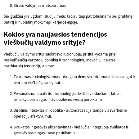
Streso valdymas ir atsparumas
Šie įgūdžiai yra ugdomi studijų metu, tačiau taip pat tobulinami per praktinę
patirtį ir nuolatinį mokymąsi karjeros eigoje.
Kokios yra naujausios tendencijos
viešbučių valdymo srityje?
Viešbučių valdymo sritis nuolat evoliucionuoja, prisitaikydama prie
besikeičiančių vartotojų poreikių ir technologinių inovacijų. Keletas
svarbiausių tendencijų apima:
Tvarumas ir ekologiškumas - daugiau dėmesio skiriama aplinkosaugai ir
tvariam viešbučių valdymui.
Personalizuota patirtis - technologijos leidžia viešbučiams labiau
pritaikyti paslaugas individualiems svečių poreikiams.
Dirbtinis intelektas ir robotika - automatizacija tampa vis svarbesnė
operacijų efektyvumui.
Sveikatos ir gerovės akcentavimas - viešbučiai integruoja sveikatos ir
gerovės paslaugas į savo pasiūlymus.