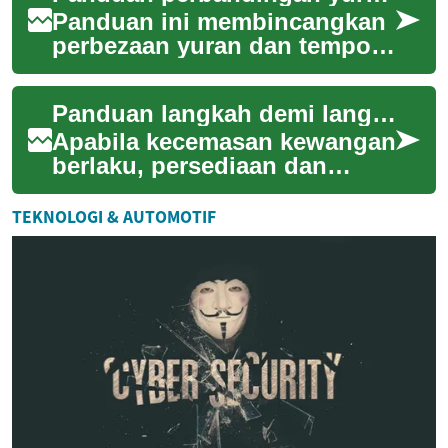
Panduan ini membincangkan
perbezaan yuran dan tempoh
bagi produk kredit, memberi
gambaran praktikal tentang
Panduan langkah demi langkah untuk mendapatkan pembiayaan kecemasan tanpa komplikasi
bagaimana...
Apabila kecemasan kewangan
berlaku, persediaan dan
keputusan yang cepat namun
teratur membantu
TEKNOLOGI & AUTOMOTIF
mengurangkan tekanan. ...