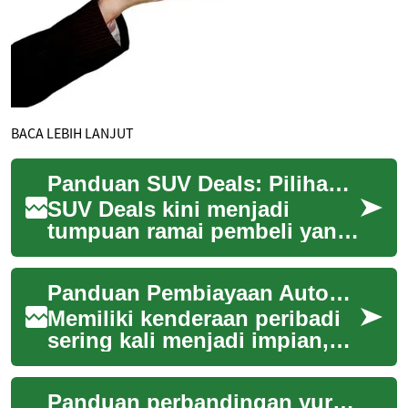
BACA LEBIH LANJUT
Panduan SUV Deals: Pilihan Terbaik untuk Family Car
SUV Deals kini menjadi
tumpuan ramai pembeli yang
mencari vehicle serba boleh
— sesuai untuk keluarga,
Panduan Pembiayaan Automotif Global
perjalanan jau...
Memiliki kenderaan peribadi
sering kali menjadi impian,
namun proses pembiayaan
kenderaan boleh menjadi
Panduan perbandingan yuran dan tempoh bagi produk kredit
rumit. Pandua...