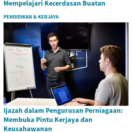
Mempelajari Kecerdasan Buatan
PENDIDIKAN & KERJAYA
Ijazah dalam Pengurusan Perniagaan:
Membuka Pintu Kerjaya dan
Keusahawanan