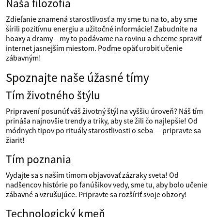
Naša filozofia
Zdieľanie znamená starostlivosť a my sme tu na to, aby sme
šírili pozitívnu energiu a užitočné informácie! Zabudnite na
hoaxy a dramy – my to podávame na rovinu a chceme spraviť
internet jasnejším miestom. Poďme opäť urobiť učenie
zábavným!
Spoznajte naše úžasné tímy
Tím životného štýlu
Pripravení posunúť váš životný štýl na vyššiu úroveň? Náš tím
prináša najnovšie trendy a triky, aby ste žili čo najlepšie! Od
módnych tipov po rituály starostlivosti o seba — pripravte sa
žiariť!
Tím poznania
Vydajte sa s naším tímom objavovať zázraky sveta! Od
nadšencov histórie po fanúšikov vedy, sme tu, aby bolo učenie
zábavné a vzrušujúce. Pripravte sa rozšíriť svoje obzory!
Technologický kmeň