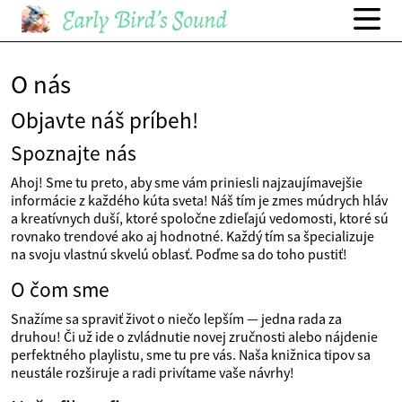
O nás
Objavte náš príbeh!
Spoznajte nás
Ahoj! Sme tu preto, aby sme vám priniesli najzaujímavejšie
informácie z každého kúta sveta! Náš tím je zmes múdrych hláv
a kreatívnych duší, ktoré spoločne zdieľajú vedomosti, ktoré sú
rovnako trendové ako aj hodnotné. Každý tím sa špecializuje
na svoju vlastnú skvelú oblasť. Poďme sa do toho pustiť!
O čom sme
Snažíme sa spraviť život o niečo lepším — jedna rada za
druhou! Či už ide o zvládnutie novej zručnosti alebo nájdenie
perfektného playlistu, sme tu pre vás. Naša knižnica tipov sa
neustále rozširuje a radi privítame vaše návrhy!