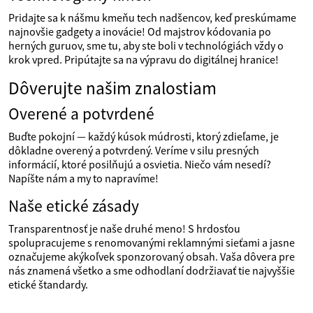
Pridajte sa k nášmu kmeňu tech nadšencov, keď preskúmame
najnovšie gadgety a inovácie! Od majstrov kódovania po
herných guruov, sme tu, aby ste boli v technológiách vždy o
krok vpred. Pripútajte sa na výpravu do digitálnej hranice!
Dôverujte našim znalostiam
Overené a potvrdené
Buďte pokojní — každý kúsok múdrosti, ktorý zdieľame, je
dôkladne overený a potvrdený. Veríme v silu presných
informácií, ktoré posilňujú a osvietia. Niečo vám nesedí?
Napíšte nám a my to napravíme!
Naše etické zásady
Transparentnosť je naše druhé meno! S hrdosťou
spolupracujeme s renomovanými reklamnými sieťami a jasne
označujeme akýkoľvek sponzorovaný obsah. Vaša dôvera pre
nás znamená všetko a sme odhodlaní dodržiavať tie najvyššie
etické štandardy.