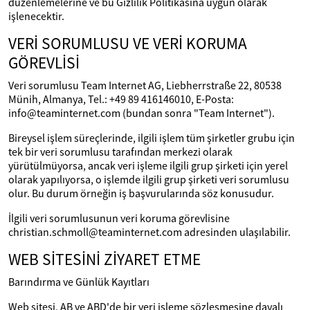
düzenlemelerine ve bu Gizlilik Politikasına uygun olarak
işlenecektir.
VERİ SORUMLUSU VE VERİ KORUMA
GÖREVLİSİ
Veri sorumlusu Team Internet AG, Liebherrstraße 22, 80538
Münih, Almanya, Tel.: +49 89 416146010, E-Posta:
info@teaminternet.com (bundan sonra "Team Internet").
Bireysel işlem süreçlerinde, ilgili işlem tüm şirketler grubu için
tek bir veri sorumlusu tarafından merkezi olarak
yürütülmüyorsa, ancak veri işleme ilgili grup şirketi için yerel
olarak yapılıyorsa, o işlemde ilgili grup şirketi veri sorumlusu
olur. Bu durum örneğin iş başvurularında söz konusudur.
İlgili veri sorumlusunun veri koruma görevlisine
christian.schmoll@teaminternet.com adresinden ulaşılabilir.
WEB SİTESİNİ ZİYARET ETME
Barındırma ve Günlük Kayıtları
Web sitesi, AB ve ABD'de bir veri işleme sözleşmesine dayalı