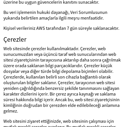
üzerine bu uygun güvencelerin kanıtını sunacaktır.
Bu veri işlemenin hukuki dayanağı, Veri Sorumlusunun
yukarıda belirtilen amaçlarla ilgili meşru menfaatidir.
Kişisel verileriniz AWS tarafından 7 gün süreyle saklanacaktır.
Çerezler
Web sitesinde çerezler kullanılmaktadır. Çerezler, web
sunucumuzdan veya üçüncü taraf web sunucularından web
sitesi ziyaretçisinin tarayıcısına aktarılıp daha sonra çağrılmak
üzere orada saklanan bilgi parçacıklarıdır. Çerezler küçük
dosyalar veya diğer türde bilgi depolama biçimleri olabilir.
Çerezlerde, kullanılan belirli son cihazla bağlantılı olarak
oluşturulan bilgiler saklanır. Çerezler, tarayıcının web sitesi
yeniden çağrıldığında benzersiz şekilde tanınmasını sağlayan
karakter dizilerini içerir. Bir çerez ayrıca kaynağı ve saklama
süresi hakkında bilgi içerir. Ancak bu, web sitesi ziyaretçisinin
kimliğinin doğrudan bir çerezden elde edilebileceği anlamına
gelmez.
Web sitesini ziyaret ettiğinizde, web sitesinin çalışması için
mutlak gerekli çerezler ayarlanır. Bu mutlak gerekli çerezler