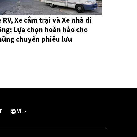
 RV, Xe cắm trại và Xe nhà di
ộng: Lựa chọn hoàn hảo cho
hững chuyến phiêu lưu
T
VI