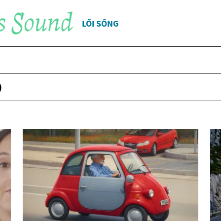
LỐI SỐNG
Ô