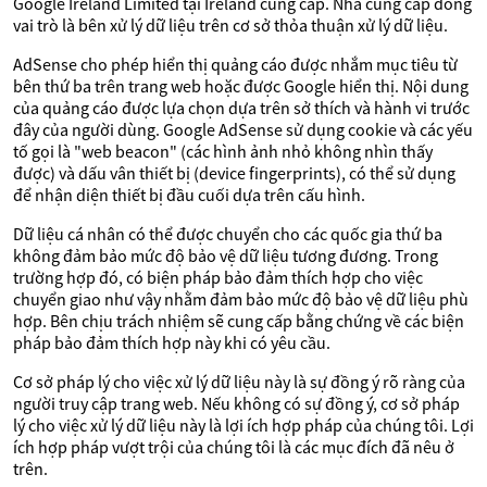
Google Ireland Limited tại Ireland cung cấp. Nhà cung cấp đóng
vai trò là bên xử lý dữ liệu trên cơ sở thỏa thuận xử lý dữ liệu.
AdSense cho phép hiển thị quảng cáo được nhắm mục tiêu từ
bên thứ ba trên trang web hoặc được Google hiển thị. Nội dung
của quảng cáo được lựa chọn dựa trên sở thích và hành vi trước
đây của người dùng. Google AdSense sử dụng cookie và các yếu
tố gọi là "web beacon" (các hình ảnh nhỏ không nhìn thấy
được) và dấu vân thiết bị (device fingerprints), có thể sử dụng
để nhận diện thiết bị đầu cuối dựa trên cấu hình.
Dữ liệu cá nhân có thể được chuyển cho các quốc gia thứ ba
không đảm bảo mức độ bảo vệ dữ liệu tương đương. Trong
trường hợp đó, có biện pháp bảo đảm thích hợp cho việc
chuyển giao như vậy nhằm đảm bảo mức độ bảo vệ dữ liệu phù
hợp. Bên chịu trách nhiệm sẽ cung cấp bằng chứng về các biện
pháp bảo đảm thích hợp này khi có yêu cầu.
Cơ sở pháp lý cho việc xử lý dữ liệu này là sự đồng ý rõ ràng của
người truy cập trang web. Nếu không có sự đồng ý, cơ sở pháp
lý cho việc xử lý dữ liệu này là lợi ích hợp pháp của chúng tôi. Lợi
ích hợp pháp vượt trội của chúng tôi là các mục đích đã nêu ở
trên.