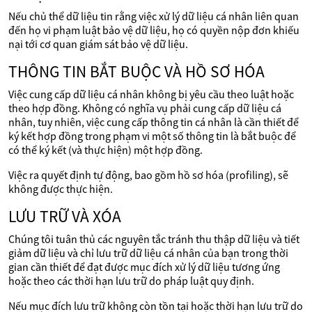
Nếu chủ thể dữ liệu tin rằng việc xử lý dữ liệu cá nhân liên quan
đến họ vi phạm luật bảo vệ dữ liệu, họ có quyền nộp đơn khiếu
nại tới cơ quan giám sát bảo vệ dữ liệu.
THÔNG TIN BẮT BUỘC VÀ HỒ SƠ HÓA
Việc cung cấp dữ liệu cá nhân không bị yêu cầu theo luật hoặc
theo hợp đồng. Không có nghĩa vụ phải cung cấp dữ liệu cá
nhân, tuy nhiên, việc cung cấp thông tin cá nhân là cần thiết để
ký kết hợp đồng trong phạm vi một số thông tin là bắt buộc để
có thể ký kết (và thực hiện) một hợp đồng.
Việc ra quyết định tự động, bao gồm hồ sơ hóa (profiling), sẽ
không được thực hiện.
LƯU TRỮ VÀ XÓA
Chúng tôi tuân thủ các nguyên tắc tránh thu thập dữ liệu và tiết
giảm dữ liệu và chỉ lưu trữ dữ liệu cá nhân của bạn trong thời
gian cần thiết để đạt được mục đích xử lý dữ liệu tương ứng
hoặc theo các thời hạn lưu trữ do pháp luật quy định.
Nếu mục đích lưu trữ không còn tồn tại hoặc thời hạn lưu trữ do