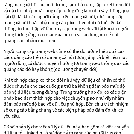
tảng mạng xã hội của một trong các nhà cung cấp pixel theo dõi
và đã cho phép nhà cung cấp tương ứng làm như vậy thông qua
cài đặt tài khoản người dùng trên mạng xã hội, nhà cung cấp
mạng xã hội hoặc nhà cung cấp pixel theo dõi có thể liên kết
thông tin thu thập về lần truy cập trang web với tài khoản người
dùng tương ứng trên mạng xã hội đó và sử dụng nó để đặt
quảng cáo nhắm mục tiêu.
Người cung cấp trang web cũng có thể đo lường hiệu quả của
các quảng cáo trên các mạng xã hội tương ứng và biết liệu một
người dùng có được chuyển hướng tới trang web thông qua các
quảng cáo đó hay không (đo lường chuyển đổi).
Khi tích hợp các pixel theo dõi như vậy, dữ liệu cá nhân có thể
được chuyển cho các quốc gia thứ ba không đảm bảo mức độ
bảo vệ dữ liệu tương đương. Trong trường hợp đó, có các biện
pháp bảo đảm thích hợp cho việc chuyển giao như vậy nhằm
đảm bảo mức độ bảo vệ dữ liệu phù hợp. Bên chịu trách nhiệm
sẽ cung cấp bằng chứng về các biện pháp bảo đảm đó khi có
yêu cầu.
Cơ sở pháp lý cho việc xử lý dữ liệu này, bao gồm cả việc chuyển
dữ liệu tới LinkedIn, là sự đồng ý rõ ràng của người truy cập