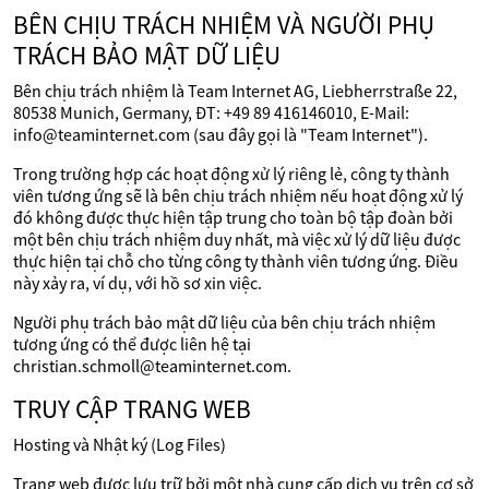
BÊN CHỊU TRÁCH NHIỆM VÀ NGƯỜI PHỤ
TRÁCH BẢO MẬT DỮ LIỆU
Bên chịu trách nhiệm là Team Internet AG, Liebherrstraße 22,
80538 Munich, Germany, ĐT: +49 89 416146010, E-Mail:
info@teaminternet.com (sau đây gọi là "Team Internet").
Trong trường hợp các hoạt động xử lý riêng lẻ, công ty thành
viên tương ứng sẽ là bên chịu trách nhiệm nếu hoạt động xử lý
đó không được thực hiện tập trung cho toàn bộ tập đoàn bởi
một bên chịu trách nhiệm duy nhất, mà việc xử lý dữ liệu được
thực hiện tại chỗ cho từng công ty thành viên tương ứng. Điều
này xảy ra, ví dụ, với hồ sơ xin việc.
Người phụ trách bảo mật dữ liệu của bên chịu trách nhiệm
tương ứng có thể được liên hệ tại
christian.schmoll@teaminternet.com.
TRUY CẬP TRANG WEB
Hosting và Nhật ký (Log Files)
Trang web được lưu trữ bởi một nhà cung cấp dịch vụ trên cơ sở