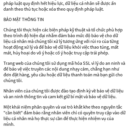
pháp luật quy định hết hiệu lực, dữ liệu cá nhân sẽ được ẩn
danh theo thủ tục hoặc xóa theo quy định pháp luật.
BẢO MẬT THÔNG TIN
Chúng tôi thực hiện các biện pháp kỹ thuật và tổ chức phù hợp
theo trình độ hiện đại nhằm đảm bảo mức độ bảo vệ cho dữ
liệu cá nhân mà chúng tôi xử lý tương ứng với rủi ro của từng
hoạt động xử lý và để bảo vệ dữ liệu khỏi việc thao túng, mất
mát, hủy hoại do vô ý hoặc cố ý hoặc truy cập trái phép.
Trang web của chúng tôi sử dụng mã hóa SSL vì lý do an ninh và
để bảo vệ việc truyền các nội dung nhạy cảm, chẳng hạn như
đơn đặt hàng, yêu cầu hoặc dữ liệu thanh toán mà bạn gửi cho
chúng tôi.
Nhân viên của chúng tôi được đào tạo định kỳ về bảo vệ dữ liệu
và an ninh thông tin và cam kết giữ bí mật và bảo vệ dữ liệu.
Một khái niệm phân quyền và vai trò khắt khe theo nguyên tắc
"cần biết" đảm bảo rằng nhân viên chỉ có quyền truy cập vào dữ
liệu cá nhân mà họ thực sự cần để thực hiện nhiệm vụ của
mình.