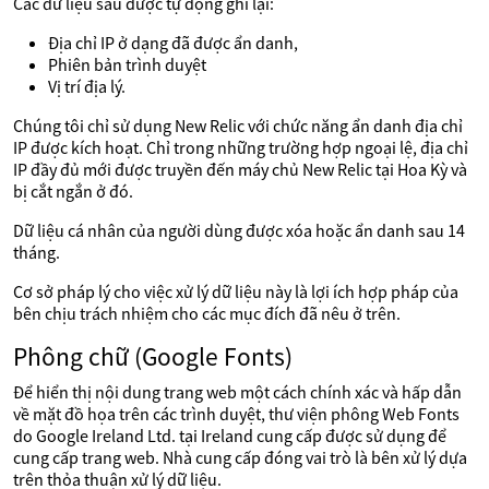
Các dữ liệu sau được tự động ghi lại:
Địa chỉ IP ở dạng đã được ẩn danh,
Phiên bản trình duyệt
Vị trí địa lý.
Chúng tôi chỉ sử dụng New Relic với chức năng ẩn danh địa chỉ
IP được kích hoạt. Chỉ trong những trường hợp ngoại lệ, địa chỉ
IP đầy đủ mới được truyền đến máy chủ New Relic tại Hoa Kỳ và
bị cắt ngắn ở đó.
Dữ liệu cá nhân của người dùng được xóa hoặc ẩn danh sau 14
tháng.
Cơ sở pháp lý cho việc xử lý dữ liệu này là lợi ích hợp pháp của
bên chịu trách nhiệm cho các mục đích đã nêu ở trên.
Phông chữ (Google Fonts)
Để hiển thị nội dung trang web một cách chính xác và hấp dẫn
về mặt đồ họa trên các trình duyệt, thư viện phông Web Fonts
do Google Ireland Ltd. tại Ireland cung cấp được sử dụng để
cung cấp trang web. Nhà cung cấp đóng vai trò là bên xử lý dựa
trên thỏa thuận xử lý dữ liệu.