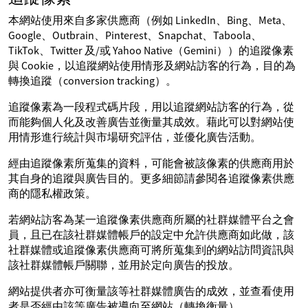
本網站使用來自多家供應商（例如 LinkedIn、Bing、Meta、
Google、Outbrain、Pinterest、Snapchat、Taboola、
TikTok、Twitter 及/或 Yahoo Native（Gemini））的追蹤像素
與 Cookie，以追蹤網站使用情形及網站訪客的行為，目的為
轉換追蹤（conversion tracking）。
追蹤像素為一段程式碼片段，用以追蹤網站訪客的行為，從
而能夠個人化及改善廣告並衡量其成效。藉此可以對網站使
用情形進行統計與市場研究評估，並優化廣告活動。
經由追蹤像素所蒐集的資料，可能會被該像素的供應商用於
其自身的追蹤與廣告目的。更多細節請參閱各追蹤像素供應
商的隱私權政策。
若網站訪客為某一追蹤像素供應商所屬的社群媒體平台之會
員，且已在該社群媒體帳戶的設定中允許供應商如此做，該
社群媒體或追蹤像素供應商可將所蒐集到的網站訪問資訊與
該社群媒體帳戶關聯，並用於定向廣告的投放。
網站提供者亦可衡量該等社群媒體廣告的成效，並查看使用
者是否經由該等廣告被導向至網站（轉換衡量）。