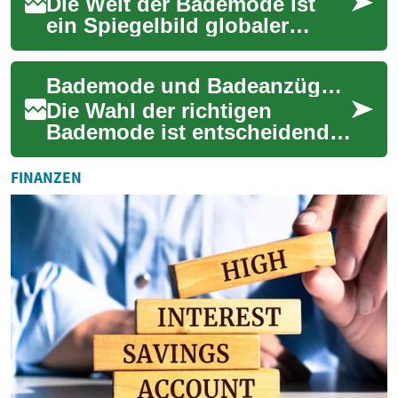
Die Welt der Bademode ist
ein Spiegelbild globaler
Designtrends, kultureller
Einflüsse und individueller
Bademode und Badeanzüge: Der ultimative Ratgeber für stilvolle Wassererlebnisse
Stilpräferen...
Die Wahl der richtigen
Bademode ist entscheidend
für ein komfortables und
selbstbewusstes Auftreten
FINANZEN
am Strand oder im...