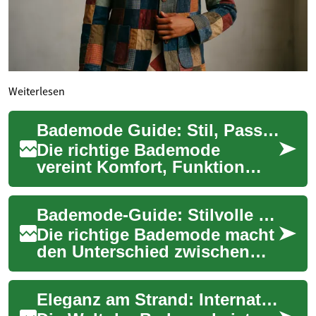
Weiterlesen
Bademode Guide: Stil, Passform & nachhaltige Trends
Die richtige Bademode
vereint Komfort, Funktion
und persönlichen Stil. In
diesem Ratgeber erfahren Sie,
Bademode-Guide: Stilvolle Schwimmbekleidung & Tipps
welche Schnit...
Die richtige Bademode macht
den Unterschied zwischen
einem unbequemen und
einem selbstbewussten
Eleganz am Strand: Internationale Bademode-Kollektionen
Strandtag. Unser umfa...